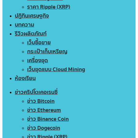
ราคา Ripple (XRP)
ปฏิทินเศรษฐกิจ
บทความ
รีวิวผลิตภัณฑ์
เว็บซื้อขาย
กระเป๋าเก็บเหรียญ
เครื่องขุด
เว็บขุดแบบ Cloud Mining
ห้องเรียน
ข่าวคริปโตเคอเรนซี่
ข่าว Bitcoin
ข่าว Ethereum
ข่าว Binance Coin
ข่าว Dogecoin
ข่าว Ripple (XRP)