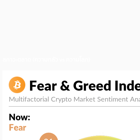
สภาวะตลาด (ความกลัว vs ความโลภ)