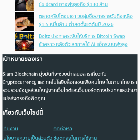
Coldcard อาจพุ่งสูงถึง $130 ล้าน
ตลาดคริปโตซบเซา วอลุ่มซื้อขายรายวันดิ่งเหลือ
$1.5 หมื่นล้าน ต่ำสุดตั้งแต่ต้นปี 2026
Boltz ประกาศระงับให้บริการ Bitcoin Swap
ชั่วคราว หลังตัวเลขการใช้ AI แฮ็กระบบพุ่งสูง
เป้าหมายของเรา
Siam Blockchain มุ่งมั่นที่จะช่วยนำเสนอสารเกี่ยวกับ
Cryptocurrency และเทคโนโลยีบล็อกเชนเพื่อคนไทย ในภาษาไทย เรา
รวบรวมข้อมูลส่วนใหญ่จากเว็บไซต์และเว็บบอร์ดต่างประเทศและนำมา
แปลส่งตรงถึงฟีดคุณ
เกี่ยวกับเว็บไซต์นี้
ทีมงาน
ติดต่อเรา
นโยบายความเป็นส่วนตัว
ข้อตกลงในการใช้งาน