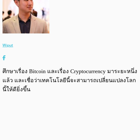
Wiput
ศึกษาเรื่อง Bitcoin และเรื่อง Cryptocurrency มาระยะหนึ่ง
แล้ว และเชื่อว่าเทคโนโลยีนี้จะสามารถเปลี่ยนแปลงโลก
นี้ให้ดียิ่งขึ้น