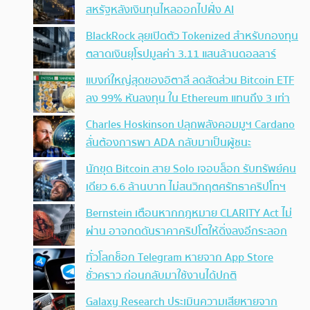
สหรัฐหลังเงินทุนไหลออกไปฝั่ง AI
BlackRock ลุยเปิดตัว Tokenized สำหรับกองทุน
ตลาดเงินยุโรปมูลค่า 3.11 แสนล้านดอลลาร์
แบงก์ใหญ่สุดของอิตาลี ลดสัดส่วน Bitcoin ETF
ลง 99% หันลงทุน ใน Ethereum แทนถึง 3 เท่า
Charles Hoskinson ปลุกพลังคอมมูฯ Cardano
ลั่นต้องการพา ADA กลับมาเป็นผู้ชนะ
นักขุด Bitcoin สาย Solo เจอบล็อก รับทรัพย์คน
เดียว 6.6 ล้านบาท ไม่สนวิกฤตศรัทธาคริปโทฯ
Bernstein เตือนหากกฎหมาย CLARITY Act ไม่
ผ่าน อาจกดดันราคาคริปโตให้ดิ่งลงอีกระลอก
ทั่วโลกช็อก Telegram หายจาก App Store
ชั่วคราว ก่อนกลับมาใช้งานได้ปกติ
Galaxy Research ประเมินความเสียหายจาก