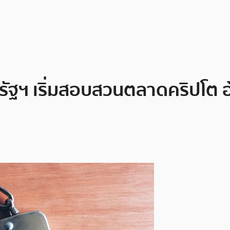
รัฐฯ เริ่มสอบสวนตลาดคริปโต 