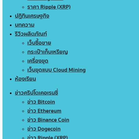
ราคา Ripple (XRP)
ปฏิทินเศรษฐกิจ
บทความ
รีวิวผลิตภัณฑ์
เว็บซื้อขาย
กระเป๋าเก็บเหรียญ
เครื่องขุด
เว็บขุดแบบ Cloud Mining
ห้องเรียน
ข่าวคริปโตเคอเรนซี่
ข่าว Bitcoin
ข่าว Ethereum
ข่าว Binance Coin
ข่าว Dogecoin
ข่าว Ripple (XRP)