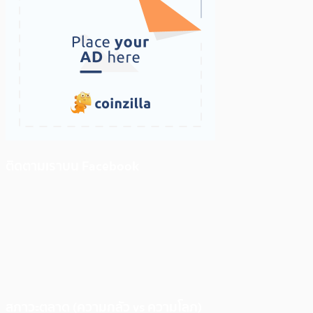
ติดตามเราบน Facebook
สภาวะตลาด (ความกลัว vs ความโลภ)