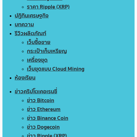
ราคา Ripple (XRP)
ปฏิทินเศรษฐกิจ
บทความ
รีวิวผลิตภัณฑ์
เว็บซื้อขาย
กระเป๋าเก็บเหรียญ
เครื่องขุด
เว็บขุดแบบ Cloud Mining
ห้องเรียน
ข่าวคริปโตเคอเรนซี่
ข่าว Bitcoin
ข่าว Ethereum
ข่าว Binance Coin
ข่าว Dogecoin
ข่าว Ripple (XRP)