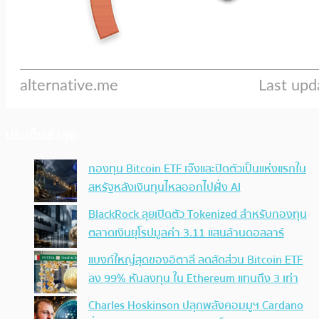
ประเด็นล่าสุด
กองทุน Bitcoin ETF เจ๊งและปิดตัวเป็นแห่งแรกใน
สหรัฐหลังเงินทุนไหลออกไปฝั่ง AI
BlackRock ลุยเปิดตัว Tokenized สำหรับกองทุน
ตลาดเงินยุโรปมูลค่า 3.11 แสนล้านดอลลาร์
แบงก์ใหญ่สุดของอิตาลี ลดสัดส่วน Bitcoin ETF
ลง 99% หันลงทุน ใน Ethereum แทนถึง 3 เท่า
Charles Hoskinson ปลุกพลังคอมมูฯ Cardano