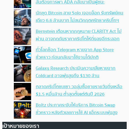
ลั่นต้องการพา ADA กลับมาเป็นผู้ชนะ
นักขุด Bitcoin สาย Solo เจอบล็อก รับทรัพย์คน
เดียว 6.6 ล้านบาท ไม่สนวิกฤตศรัทธาคริปโทฯ
Bernstein เตือนหากกฎหมาย CLARITY Act ไม่
ผ่าน อาจกดดันราคาคริปโตให้ดิ่งลงอีกระลอก
ทั่วโลกช็อก Telegram หายจาก App Store
ชั่วคราว ก่อนกลับมาใช้งานได้ปกติ
Galaxy Research ประเมินความเสียหายจาก
Coldcard อาจพุ่งสูงถึง $130 ล้าน
ตลาดคริปโตซบเซา วอลุ่มซื้อขายรายวันดิ่งเหลือ
$1.5 หมื่นล้าน ต่ำสุดตั้งแต่ต้นปี 2026
Boltz ประกาศระงับให้บริการ Bitcoin Swap
ชั่วคราว หลังตัวเลขการใช้ AI แฮ็กระบบพุ่งสูง
เป้าหมายของเรา