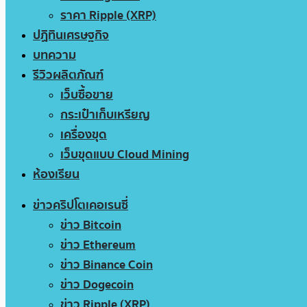
ราคา Ripple (XRP)
ปฏิทินเศรษฐกิจ
บทความ
รีวิวผลิตภัณฑ์
เว็บซื้อขาย
กระเป๋าเก็บเหรียญ
เครื่องขุด
เว็บขุดแบบ Cloud Mining
ห้องเรียน
ข่าวคริปโตเคอเรนซี่
ข่าว Bitcoin
ข่าว Ethereum
ข่าว Binance Coin
ข่าว Dogecoin
ข่าว Ripple (XRP)