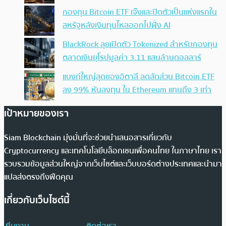
กองทุน Bitcoin ETF เจ๊งและปิดตัวเป็นแห่งแรกใน
สหรัฐหลังเงินทุนไหลออกไปฝั่ง AI
BlackRock ลุยเปิดตัว Tokenized สำหรับกองทุน
ตลาดเงินยุโรปมูลค่า 3.11 แสนล้านดอลลาร์
แบงก์ใหญ่สุดของอิตาลี ลดสัดส่วน Bitcoin ETF
ลง 99% หันลงทุน ใน Ethereum แทนถึง 3 เท่า
เป้าหมายของเรา
Siam Blockchain มุ่งมั่นที่จะช่วยนำเสนอสารเกี่ยวกับ
Cryptocurrency และเทคโนโลยีบล็อกเชนเพื่อคนไทย ในภาษาไทย เรา
รวบรวมข้อมูลส่วนใหญ่จากเว็บไซต์และเว็บบอร์ดต่างประเทศและนำมา
แปลส่งตรงถึงฟีดคุณ
เกี่ยวกับเว็บไซต์นี้
ทีมงาน
ติดต่อเรา