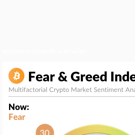
สภาวะตลาด (ความกลัว vs ความโลภ)