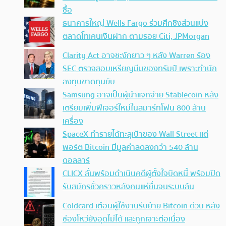
ซื้อ
ธนาคารใหญ่ Wells Fargo ร่วมศึกชิงส่วนแบ่ง
ตลาดโทเคนเงินฝาก ตามรอย Citi, JPMorgan
Clarity Act อาจชะงักยาว ๆ หลัง Warren ร้อง
SEC ตรวจสอบเหรียญมีมของทรัมป์ เพราะทำนัก
ลงทุนขาดทุนยับ
Samsung อาจเป็นผู้นำแจกจ่าย Stablecoin หลัง
เตรียมเพิ่มฟีเจอร์ใหม่ในสมาร์ทโฟน 800 ล้าน
เครื่อง
SpaceX ทำรายได้ทะลุเป้าของ Wall Street แต่
พอร์ต Bitcoin มีมูลค่าลดลงกว่า 540 ล้าน
ดอลลาร์
CLICX ลั่นพร้อมดำเนินคดีผู้ตั้งใจบิดหนี้ พร้อมปิด
รับสมัครชั่วคราวหลังคนแห่ยื่นจนระบบล้น
Coldcard เตือนผู้ใช้งานรีบย้าย Bitcoin ด่วน หลัง
ช่องโหว่ยังอุดไม่ได้ และถูกเจาะต่อเนื่อง