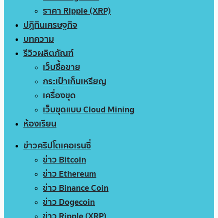
ราคา Ripple (XRP)
ปฏิทินเศรษฐกิจ
บทความ
รีวิวผลิตภัณฑ์
เว็บซื้อขาย
กระเป๋าเก็บเหรียญ
เครื่องขุด
เว็บขุดแบบ Cloud Mining
ห้องเรียน
ข่าวคริปโตเคอเรนซี่
ข่าว Bitcoin
ข่าว Ethereum
ข่าว Binance Coin
ข่าว Dogecoin
ข่าว Ripple (XRP)