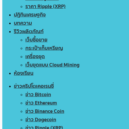
ราคา Ripple (XRP)
ปฏิทินเศรษฐกิจ
บทความ
รีวิวผลิตภัณฑ์
เว็บซื้อขาย
กระเป๋าเก็บเหรียญ
เครื่องขุด
เว็บขุดแบบ Cloud Mining
ห้องเรียน
ข่าวคริปโตเคอเรนซี่
ข่าว Bitcoin
ข่าว Ethereum
ข่าว Binance Coin
ข่าว Dogecoin
ข่าว Ripple (XRP)