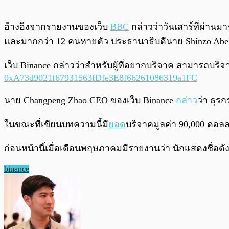
อ้างอิงจากรายงานของเว็บ
BBC
กล่าวว่าวันเสาร์ที่ผ่าน
และมากกว่า 12 คนหายตัว ประธานาธิบดีนาย Shinzo Abe สั
เว็บ Binance กล่าวว่าสำหรับผู้ที่อยากบริจาค สามารถบริ
0xA73d9021f67931563fDfe3E8f66261086319a1FC
นาย Changpeng Zhao CEO ของเว็บ Binance
กล่าว
ว่า ธุรก
ในขณะที่เขียนบทความนี้มี
ยอด
บริจาคมูลค่า 90,000 ดอลล
ก่อนหน้านี้เมื่อเดือนพฤษภาคมมีรายงานว่า นักแสดงชื่อด
binance