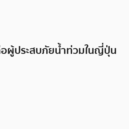
อผู้ประสบภัยน้ำท่วมในญี่ปุ่น