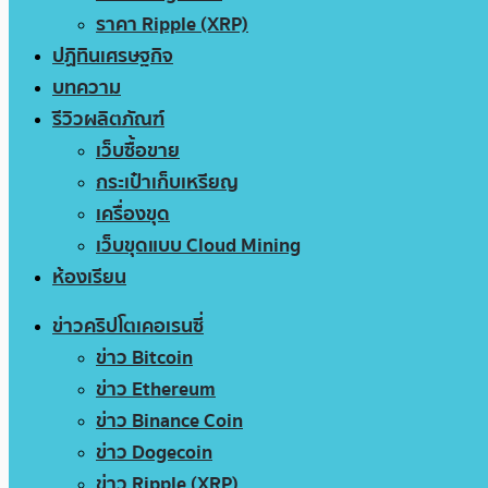
ราคา Ripple (XRP)
ปฏิทินเศรษฐกิจ
บทความ
รีวิวผลิตภัณฑ์
เว็บซื้อขาย
กระเป๋าเก็บเหรียญ
เครื่องขุด
เว็บขุดแบบ Cloud Mining
ห้องเรียน
ข่าวคริปโตเคอเรนซี่
ข่าว Bitcoin
ข่าว Ethereum
ข่าว Binance Coin
ข่าว Dogecoin
ข่าว Ripple (XRP)