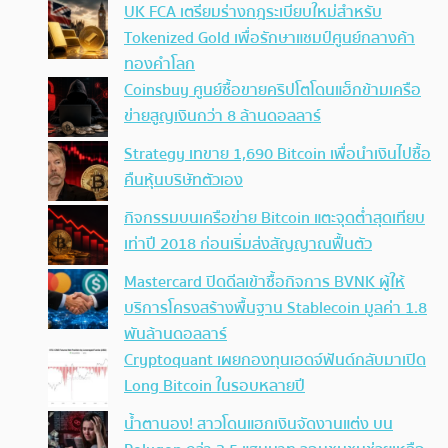
UK FCA เตรียมร่างกฎระเบียบใหม่สำหรับ
Tokenized Gold เพื่อรักษาแชมป์ศูนย์กลางค้า
ทองคำโลก
Coinsbuy ศูนย์ซื้อขายคริปโตโดนแฮ็กข้ามเครือ
ข่ายสูญเงินกว่า 8 ล้านดอลลาร์
Strategy เทขาย 1,690 Bitcoin เพื่อนำเงินไปซื้อ
คืนหุ้นบริษัทตัวเอง
กิจกรรมบนเครือข่าย Bitcoin แตะจุดต่ำสุดเทียบ
เท่าปี 2018 ก่อนเริ่มส่งสัญญาณฟื้นตัว
Mastercard ปิดดีลเข้าซื้อกิจการ BVNK ผู้ให้
บริการโครงสร้างพื้นฐาน Stablecoin มูลค่า 1.8
พันล้านดอลลาร์
Cryptoquant เผยกองทุนเฮดจ์ฟันด์กลับมาเปิด
Long Bitcoin ในรอบหลายปี
น้ำตานอง! สาวโดนแฮกเงินจัดงานแต่ง บน