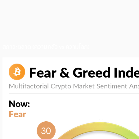
สภาวะตลาด (ความกลัว vs ความโลภ)