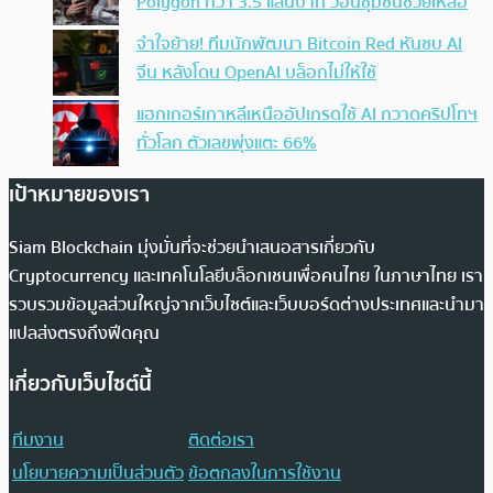
Polygon กว่า 3.5 แสนบาท วอนชุมชนช่วยเหลือ
จำใจย้าย! ทีมนักพัฒนา Bitcoin Red หันซบ AI
จีน หลังโดน OpenAI บล็อกไม่ให้ใช้
แฮกเกอร์เกาหลีเหนืออัปเกรดใช้ AI กวาดคริปโทฯ
ทั่วโลก ตัวเลขพุ่งแตะ 66%
เป้าหมายของเรา
Siam Blockchain มุ่งมั่นที่จะช่วยนำเสนอสารเกี่ยวกับ
Cryptocurrency และเทคโนโลยีบล็อกเชนเพื่อคนไทย ในภาษาไทย เรา
รวบรวมข้อมูลส่วนใหญ่จากเว็บไซต์และเว็บบอร์ดต่างประเทศและนำมา
แปลส่งตรงถึงฟีดคุณ
เกี่ยวกับเว็บไซต์นี้
ทีมงาน
ติดต่อเรา
นโยบายความเป็นส่วนตัว
ข้อตกลงในการใช้งาน