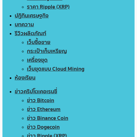
ราคา Ripple (XRP)
ปฏิทินเศรษฐกิจ
บทความ
รีวิวผลิตภัณฑ์
เว็บซื้อขาย
กระเป๋าเก็บเหรียญ
เครื่องขุด
เว็บขุดแบบ Cloud Mining
ห้องเรียน
ข่าวคริปโตเคอเรนซี่
ข่าว Bitcoin
ข่าว Ethereum
ข่าว Binance Coin
ข่าว Dogecoin
ข่าว Ripple (XRP)