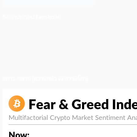
ติดตามเราบน Facebook
สภาวะตลาด (ความกลัว vs ความโลภ)