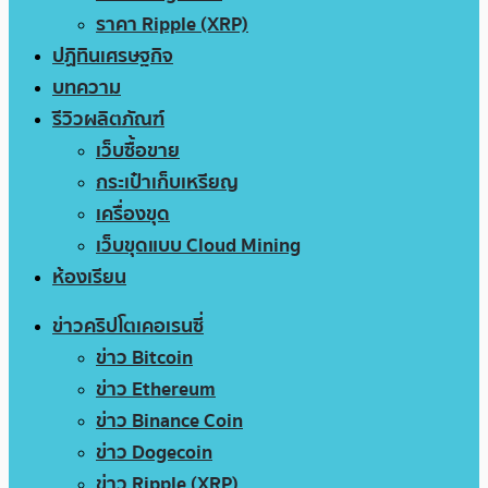
ราคา Ripple (XRP)
ปฏิทินเศรษฐกิจ
บทความ
รีวิวผลิตภัณฑ์
เว็บซื้อขาย
กระเป๋าเก็บเหรียญ
เครื่องขุด
เว็บขุดแบบ Cloud Mining
ห้องเรียน
ข่าวคริปโตเคอเรนซี่
ข่าว Bitcoin
ข่าว Ethereum
ข่าว Binance Coin
ข่าว Dogecoin
ข่าว Ripple (XRP)