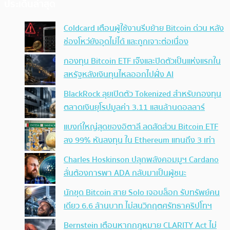
ประเด็นล่าสุด
Coldcard เตือนผู้ใช้งานรีบย้าย Bitcoin ด่วน หลัง
ช่องโหว่ยังอุดไม่ได้ และถูกเจาะต่อเนื่อง
กองทุน Bitcoin ETF เจ๊งและปิดตัวเป็นแห่งแรกใน
สหรัฐหลังเงินทุนไหลออกไปฝั่ง AI
BlackRock ลุยเปิดตัว Tokenized สำหรับกองทุน
ตลาดเงินยุโรปมูลค่า 3.11 แสนล้านดอลลาร์
แบงก์ใหญ่สุดของอิตาลี ลดสัดส่วน Bitcoin ETF
ลง 99% หันลงทุน ใน Ethereum แทนถึง 3 เท่า
Charles Hoskinson ปลุกพลังคอมมูฯ Cardano
ลั่นต้องการพา ADA กลับมาเป็นผู้ชนะ
นักขุด Bitcoin สาย Solo เจอบล็อก รับทรัพย์คน
เดียว 6.6 ล้านบาท ไม่สนวิกฤตศรัทธาคริปโทฯ
Bernstein เตือนหากกฎหมาย CLARITY Act ไม่