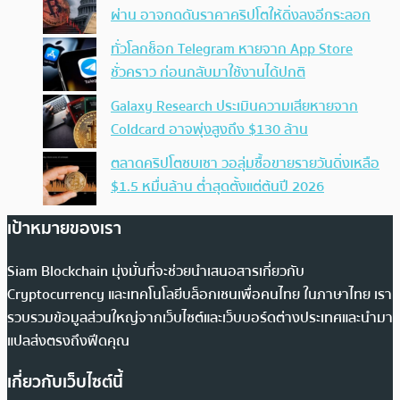
ผ่าน อาจกดดันราคาคริปโตให้ดิ่งลงอีกระลอก
ทั่วโลกช็อก Telegram หายจาก App Store
ชั่วคราว ก่อนกลับมาใช้งานได้ปกติ
Galaxy Research ประเมินความเสียหายจาก
Coldcard อาจพุ่งสูงถึง $130 ล้าน
ตลาดคริปโตซบเซา วอลุ่มซื้อขายรายวันดิ่งเหลือ
$1.5 หมื่นล้าน ต่ำสุดตั้งแต่ต้นปี 2026
เป้าหมายของเรา
Siam Blockchain มุ่งมั่นที่จะช่วยนำเสนอสารเกี่ยวกับ
Cryptocurrency และเทคโนโลยีบล็อกเชนเพื่อคนไทย ในภาษาไทย เรา
รวบรวมข้อมูลส่วนใหญ่จากเว็บไซต์และเว็บบอร์ดต่างประเทศและนำมา
แปลส่งตรงถึงฟีดคุณ
เกี่ยวกับเว็บไซต์นี้