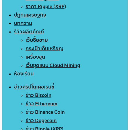
ราคา Ripple (XRP)
ปฏิทินเศรษฐกิจ
บทความ
รีวิวผลิตภัณฑ์
เว็บซื้อขาย
กระเป๋าเก็บเหรียญ
เครื่องขุด
เว็บขุดแบบ Cloud Mining
ห้องเรียน
ข่าวคริปโตเคอเรนซี่
ข่าว Bitcoin
ข่าว Ethereum
ข่าว Binance Coin
ข่าว Dogecoin
ข่าว Ripple (XRP)