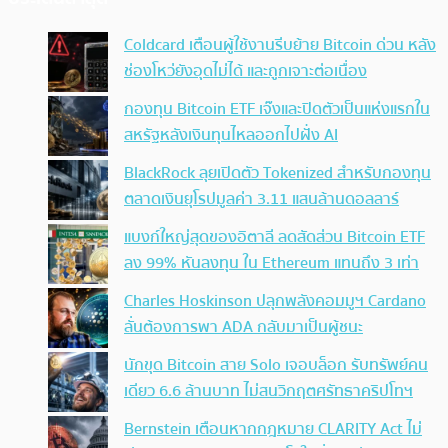
Coldcard เตือนผู้ใช้งานรีบย้าย Bitcoin ด่วน หลัง
ช่องโหว่ยังอุดไม่ได้ และถูกเจาะต่อเนื่อง
กองทุน Bitcoin ETF เจ๊งและปิดตัวเป็นแห่งแรกใน
สหรัฐหลังเงินทุนไหลออกไปฝั่ง AI
BlackRock ลุยเปิดตัว Tokenized สำหรับกองทุน
ตลาดเงินยุโรปมูลค่า 3.11 แสนล้านดอลลาร์
แบงก์ใหญ่สุดของอิตาลี ลดสัดส่วน Bitcoin ETF
ลง 99% หันลงทุน ใน Ethereum แทนถึง 3 เท่า
Charles Hoskinson ปลุกพลังคอมมูฯ Cardano
ลั่นต้องการพา ADA กลับมาเป็นผู้ชนะ
นักขุด Bitcoin สาย Solo เจอบล็อก รับทรัพย์คน
เดียว 6.6 ล้านบาท ไม่สนวิกฤตศรัทธาคริปโทฯ
Bernstein เตือนหากกฎหมาย CLARITY Act ไม่