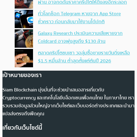
ผ่าน อาจกดดันราคาคริปโตให้ดิ่งลงอีกระลอก
ทั่วโลกช็อก Telegram หายจาก App Store
ชั่วคราว ก่อนกลับมาใช้งานได้ปกติ
Galaxy Research ประเมินความเสียหายจาก
Coldcard อาจพุ่งสูงถึง $130 ล้าน
ตลาดคริปโตซบเซา วอลุ่มซื้อขายรายวันดิ่งเหลือ
$1.5 หมื่นล้าน ต่ำสุดตั้งแต่ต้นปี 2026
เป้าหมายของเรา
Siam Blockchain มุ่งมั่นที่จะช่วยนำเสนอสารเกี่ยวกับ
Cryptocurrency และเทคโนโลยีบล็อกเชนเพื่อคนไทย ในภาษาไทย เรา
รวบรวมข้อมูลส่วนใหญ่จากเว็บไซต์และเว็บบอร์ดต่างประเทศและนำมา
แปลส่งตรงถึงฟีดคุณ
เกี่ยวกับเว็บไซต์นี้