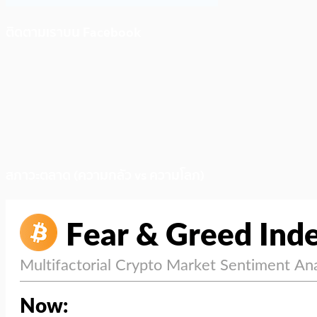
ติดตามเราบน Facebook
สภาวะตลาด (ความกลัว vs ความโลภ)