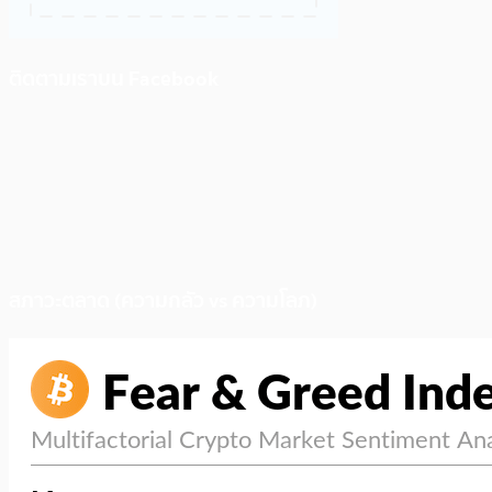
ติดตามเราบน Facebook
สภาวะตลาด (ความกลัว vs ความโลภ)