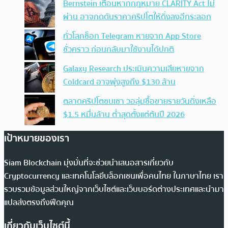
Bernstein เตือนหากกฎหมาย CLARITY Act ไม่
ผ่าน อาจกดดันราคาคริปโตให้ดิ่งลงอีกระลอก
ทั่วโลกช็อก Telegram หายจาก App Store
ชั่วคราว ก่อนกลับมาใช้งานได้ปกติ
Galaxy Research ประเมินความเสียหายจาก
Coldcard อาจพุ่งสูงถึง $130 ล้าน
ตลาดคริปโตซบเซา วอลุ่มซื้อขายรายวันดิ่งเหลือ
$1.5 หมื่นล้าน ต่ำสุดตั้งแต่ต้นปี 2026
เป้าหมายของเรา
Siam Blockchain มุ่งมั่นที่จะช่วยนำเสนอสารเกี่ยวกับ
Cryptocurrency และเทคโนโลยีบล็อกเชนเพื่อคนไทย ในภาษาไทย เรา
รวบรวมข้อมูลส่วนใหญ่จากเว็บไซต์และเว็บบอร์ดต่างประเทศและนำมา
แปลส่งตรงถึงฟีดคุณ
เกี่ยวกับเว็บไซต์นี้