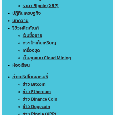
ราคา Ripple (XRP)
ปฏิทินเศรษฐกิจ
บทความ
รีวิวผลิตภัณฑ์
เว็บซื้อขาย
กระเป๋าเก็บเหรียญ
เครื่องขุด
เว็บขุดแบบ Cloud Mining
ห้องเรียน
ข่าวคริปโตเคอเรนซี่
ข่าว Bitcoin
ข่าว Ethereum
ข่าว Binance Coin
ข่าว Dogecoin
ข่าว Ripple (XRP)