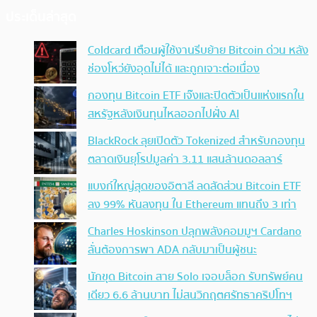
ประเด็นล่าสุด
Coldcard เตือนผู้ใช้งานรีบย้าย Bitcoin ด่วน หลัง
ช่องโหว่ยังอุดไม่ได้ และถูกเจาะต่อเนื่อง
กองทุน Bitcoin ETF เจ๊งและปิดตัวเป็นแห่งแรกใน
สหรัฐหลังเงินทุนไหลออกไปฝั่ง AI
BlackRock ลุยเปิดตัว Tokenized สำหรับกองทุน
ตลาดเงินยุโรปมูลค่า 3.11 แสนล้านดอลลาร์
แบงก์ใหญ่สุดของอิตาลี ลดสัดส่วน Bitcoin ETF
ลง 99% หันลงทุน ใน Ethereum แทนถึง 3 เท่า
Charles Hoskinson ปลุกพลังคอมมูฯ Cardano
ลั่นต้องการพา ADA กลับมาเป็นผู้ชนะ
นักขุด Bitcoin สาย Solo เจอบล็อก รับทรัพย์คน
เดียว 6.6 ล้านบาท ไม่สนวิกฤตศรัทธาคริปโทฯ