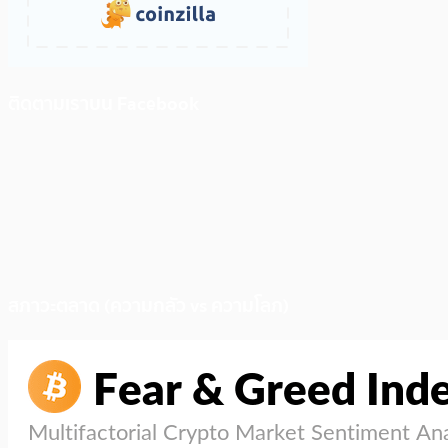
ติดตามเราบน Facebook
สภาวะตลาด (ความกลัว vs ความโลภ)