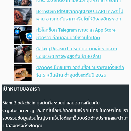
เดียว 6.6 ล้านบาท ไม่สนวิกฤตศรัทธาคริปโทฯ
Bernstein เตือนหากกฎหมาย CLARITY Act ไม่
ผ่าน อาจกดดันราคาคริปโตให้ดิ่งลงอีกระลอก
ทั่วโลกช็อก Telegram หายจาก App Store
ชั่วคราว ก่อนกลับมาใช้งานได้ปกติ
Galaxy Research ประเมินความเสียหายจาก
Coldcard อาจพุ่งสูงถึง $130 ล้าน
ตลาดคริปโตซบเซา วอลุ่มซื้อขายรายวันดิ่งเหลือ
$1.5 หมื่นล้าน ต่ำสุดตั้งแต่ต้นปี 2026
เป้าหมายของเรา
Siam Blockchain มุ่งมั่นที่จะช่วยนำเสนอสารเกี่ยวกับ
Cryptocurrency และเทคโนโลยีบล็อกเชนเพื่อคนไทย ในภาษาไทย เรา
รวบรวมข้อมูลส่วนใหญ่จากเว็บไซต์และเว็บบอร์ดต่างประเทศและนำมา
แปลส่งตรงถึงฟีดคุณ