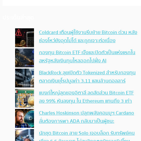
ประเด็นล่าสุด
Coldcard เตือนผู้ใช้งานรีบย้าย Bitcoin ด่วน หลัง
ช่องโหว่ยังอุดไม่ได้ และถูกเจาะต่อเนื่อง
กองทุน Bitcoin ETF เจ๊งและปิดตัวเป็นแห่งแรกใน
สหรัฐหลังเงินทุนไหลออกไปฝั่ง AI
BlackRock ลุยเปิดตัว Tokenized สำหรับกองทุน
ตลาดเงินยุโรปมูลค่า 3.11 แสนล้านดอลลาร์
แบงก์ใหญ่สุดของอิตาลี ลดสัดส่วน Bitcoin ETF
ลง 99% หันลงทุน ใน Ethereum แทนถึง 3 เท่า
Charles Hoskinson ปลุกพลังคอมมูฯ Cardano
ลั่นต้องการพา ADA กลับมาเป็นผู้ชนะ
นักขุด Bitcoin สาย Solo เจอบล็อก รับทรัพย์คน