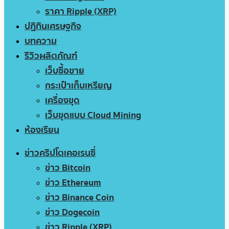
ราคา Ripple (XRP)
ปฏิทินเศรษฐกิจ
บทความ
รีวิวผลิตภัณฑ์
เว็บซื้อขาย
กระเป๋าเก็บเหรียญ
เครื่องขุด
เว็บขุดแบบ Cloud Mining
ห้องเรียน
ข่าวคริปโตเคอเรนซี่
ข่าว Bitcoin
ข่าว Ethereum
ข่าว Binance Coin
ข่าว Dogecoin
ข่าว Ripple (XRP)