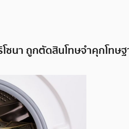
อริโซนา ถูกตัดสินโทษจำคุกโทษ