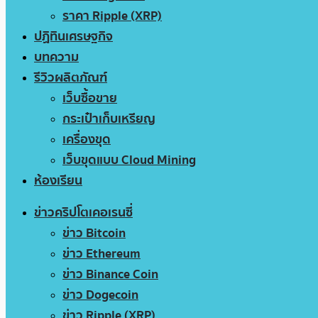
ราคา Ripple (XRP)
ปฏิทินเศรษฐกิจ
บทความ
รีวิวผลิตภัณฑ์
เว็บซื้อขาย
กระเป๋าเก็บเหรียญ
เครื่องขุด
เว็บขุดแบบ Cloud Mining
ห้องเรียน
ข่าวคริปโตเคอเรนซี่
ข่าว Bitcoin
ข่าว Ethereum
ข่าว Binance Coin
ข่าว Dogecoin
ข่าว Ripple (XRP)