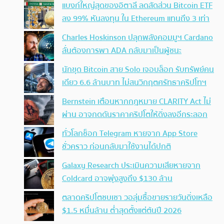
แบงก์ใหญ่สุดของอิตาลี ลดสัดส่วน Bitcoin ETF
ลง 99% หันลงทุน ใน Ethereum แทนถึง 3 เท่า
Charles Hoskinson ปลุกพลังคอมมูฯ Cardano
ลั่นต้องการพา ADA กลับมาเป็นผู้ชนะ
นักขุด Bitcoin สาย Solo เจอบล็อก รับทรัพย์คน
เดียว 6.6 ล้านบาท ไม่สนวิกฤตศรัทธาคริปโทฯ
Bernstein เตือนหากกฎหมาย CLARITY Act ไม่
ผ่าน อาจกดดันราคาคริปโตให้ดิ่งลงอีกระลอก
ทั่วโลกช็อก Telegram หายจาก App Store
ชั่วคราว ก่อนกลับมาใช้งานได้ปกติ
Galaxy Research ประเมินความเสียหายจาก
Coldcard อาจพุ่งสูงถึง $130 ล้าน
ตลาดคริปโตซบเซา วอลุ่มซื้อขายรายวันดิ่งเหลือ
$1.5 หมื่นล้าน ต่ำสุดตั้งแต่ต้นปี 2026