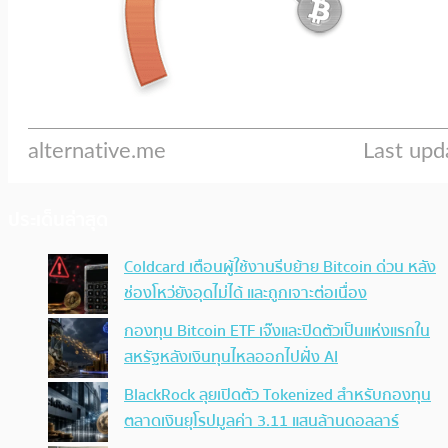
ประเด็นล่าสุด
Coldcard เตือนผู้ใช้งานรีบย้าย Bitcoin ด่วน หลัง
ช่องโหว่ยังอุดไม่ได้ และถูกเจาะต่อเนื่อง
กองทุน Bitcoin ETF เจ๊งและปิดตัวเป็นแห่งแรกใน
สหรัฐหลังเงินทุนไหลออกไปฝั่ง AI
BlackRock ลุยเปิดตัว Tokenized สำหรับกองทุน
ตลาดเงินยุโรปมูลค่า 3.11 แสนล้านดอลลาร์