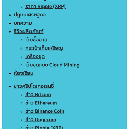
ราคา Ripple (XRP)
ปฏิทินเศรษฐกิจ
บทความ
รีวิวผลิตภัณฑ์
เว็บซื้อขาย
กระเป๋าเก็บเหรียญ
เครื่องขุด
เว็บขุดแบบ Cloud Mining
ห้องเรียน
ข่าวคริปโตเคอเรนซี่
ข่าว Bitcoin
ข่าว Ethereum
ข่าว Binance Coin
ข่าว Dogecoin
ข่าว Ripple (XRP)