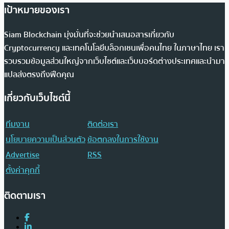
เป้าหมายของเรา
Siam Blockchain มุ่งมั่นที่จะช่วยนำเสนอสารเกี่ยวกับ
Cryptocurrency และเทคโนโลยีบล็อกเชนเพื่อคนไทย ในภาษาไทย เรา
รวบรวมข้อมูลส่วนใหญ่จากเว็บไซต์และเว็บบอร์ดต่างประเทศและนำมา
แปลส่งตรงถึงฟีดคุณ
เกี่ยวกับเว็บไซต์นี้
ทีมงาน
ติดต่อเรา
นโยบายความเป็นส่วนตัว
ข้อตกลงในการใช้งาน
Advertise
RSS
ตั้งค่าคุกกี้
ติดตามเรา