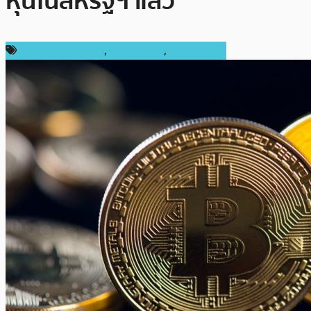
หุ้นในสหรัฐฯ แล้ว
กฎหมายและรัฐบาล
,
ข่าว Bitcoin
,
ต่างประเทศ