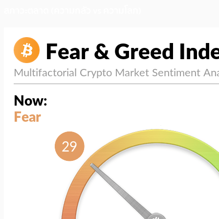
สภาวะตลาด (ความกลัว vs ความโลภ)