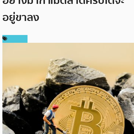
อย่างมาก แม้ตลาดคริปโตจะ
อยู่ขาลง
บทความ