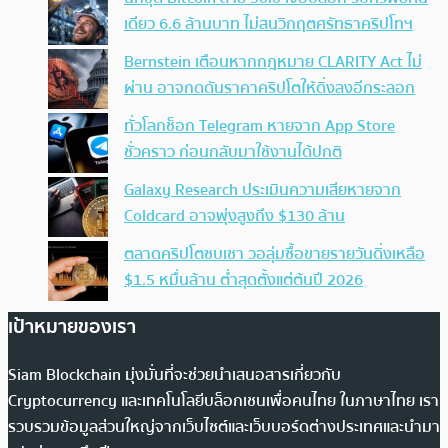
เดียว 6.6 ล้านบาท ไม่สนวิกฤตศรัทธาคริปโทฯ
Bernstein เตือนหากกฎหมาย CLARITY Act ไม่
ผ่าน อาจกดดันราคาคริปโตให้ดิ่งลงอีกระลอก
ทั่วโลกช็อก Telegram หายจาก App Store
ชั่วคราว ก่อนกลับมาใช้งานได้ปกติ
Galaxy Research ประเมินความเสียหายจาก
Coldcard อาจพุ่งสูงถึง $130 ล้าน
ตลาดคริปโตซบเซา วอลุ่มซื้อขายรายวันดิ่งเหลือ
$1.5 หมื่นล้าน ต่ำสุดตั้งแต่ต้นปี 2026
เป้าหมายของเรา
Siam Blockchain มุ่งมั่นที่จะช่วยนำเสนอสารเกี่ยวกับ
Cryptocurrency และเทคโนโลยีบล็อกเชนเพื่อคนไทย ในภาษาไทย เรา
รวบรวมข้อมูลส่วนใหญ่จากเว็บไซต์และเว็บบอร์ดต่างประเทศและนำมา