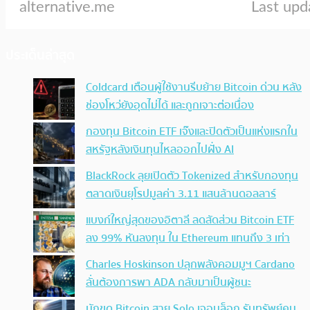
ประเด็นล่าสุด
Coldcard เตือนผู้ใช้งานรีบย้าย Bitcoin ด่วน หลัง
ช่องโหว่ยังอุดไม่ได้ และถูกเจาะต่อเนื่อง
กองทุน Bitcoin ETF เจ๊งและปิดตัวเป็นแห่งแรกใน
สหรัฐหลังเงินทุนไหลออกไปฝั่ง AI
BlackRock ลุยเปิดตัว Tokenized สำหรับกองทุน
ตลาดเงินยุโรปมูลค่า 3.11 แสนล้านดอลลาร์
แบงก์ใหญ่สุดของอิตาลี ลดสัดส่วน Bitcoin ETF
ลง 99% หันลงทุน ใน Ethereum แทนถึง 3 เท่า
Charles Hoskinson ปลุกพลังคอมมูฯ Cardano
ลั่นต้องการพา ADA กลับมาเป็นผู้ชนะ
นักขุด Bitcoin สาย Solo เจอบล็อก รับทรัพย์คน