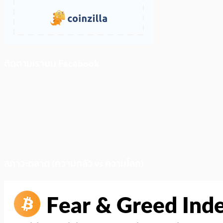
ติดตามเราบน Facebook
สภาวะตลาด (ความกลัว vs ความโลภ)