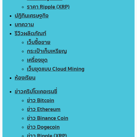
ราคา Ripple (XRP)
ปฏิทินเศรษฐกิจ
บทความ
รีวิวผลิตภัณฑ์
เว็บซื้อขาย
กระเป๋าเก็บเหรียญ
เครื่องขุด
เว็บขุดแบบ Cloud Mining
ห้องเรียน
ข่าวคริปโตเคอเรนซี่
ข่าว Bitcoin
ข่าว Ethereum
ข่าว Binance Coin
ข่าว Dogecoin
ข่าว Ripple (XRP)