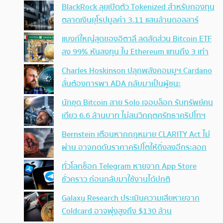
BlackRock ลุยเปิดตัว Tokenized สำหรับกองทุน
ตลาดเงินยุโรปมูลค่า 3.11 แสนล้านดอลลาร์
แบงก์ใหญ่สุดของอิตาลี ลดสัดส่วน Bitcoin ETF
ลง 99% หันลงทุน ใน Ethereum แทนถึง 3 เท่า
Charles Hoskinson ปลุกพลังคอมมูฯ Cardano
ลั่นต้องการพา ADA กลับมาเป็นผู้ชนะ
นักขุด Bitcoin สาย Solo เจอบล็อก รับทรัพย์คน
เดียว 6.6 ล้านบาท ไม่สนวิกฤตศรัทธาคริปโทฯ
Bernstein เตือนหากกฎหมาย CLARITY Act ไม่
ผ่าน อาจกดดันราคาคริปโตให้ดิ่งลงอีกระลอก
ทั่วโลกช็อก Telegram หายจาก App Store
ชั่วคราว ก่อนกลับมาใช้งานได้ปกติ
Galaxy Research ประเมินความเสียหายจาก
Coldcard อาจพุ่งสูงถึง $130 ล้าน