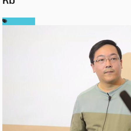
หมี”
ข่าว Litecoin