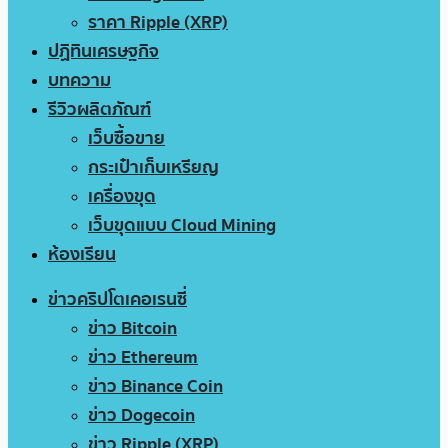
ราคา Ripple (XRP)
ปฏิทินเศรษฐกิจ
บทความ
รีวิวผลิตภัณฑ์
เว็บซื้อขาย
กระเป๋าเก็บเหรียญ
เครื่องขุด
เว็บขุดแบบ Cloud Mining
ห้องเรียน
ข่าวคริปโตเคอเรนซี่
ข่าว Bitcoin
ข่าว Ethereum
ข่าว Binance Coin
ข่าว Dogecoin
ข่าว Ripple (XRP)