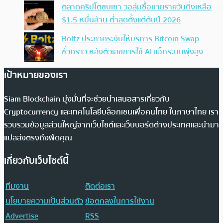
ตลาดคริปโตซบเซา วอลุ่มซื้อขายรายวันดิ่งเหลือ
$1.5 หมื่นล้าน ต่ำสุดตั้งแต่ต้นปี 2026
Boltz ประกาศระงับให้บริการ Bitcoin Swap
ชั่วคราว หลังตัวเลขการใช้ AI แฮ็กระบบพุ่งสูง
เป้าหมายของเรา
Siam Blockchain มุ่งมั่นที่จะช่วยนำเสนอสารเกี่ยวกับ
Cryptocurrency และเทคโนโลยีบล็อกเชนเพื่อคนไทย ในภาษาไทย เรา
รวบรวมข้อมูลส่วนใหญ่จากเว็บไซต์และเว็บบอร์ดต่างประเทศและนำมา
แปลส่งตรงถึงฟีดคุณ
เกี่ยวกับเว็บไซต์นี้
ทีมงาน
ติดต่อเรา
นโยบายความเป็นส่วนตัว
ข้อตกลงในการใช้งาน
Advertise
RSS