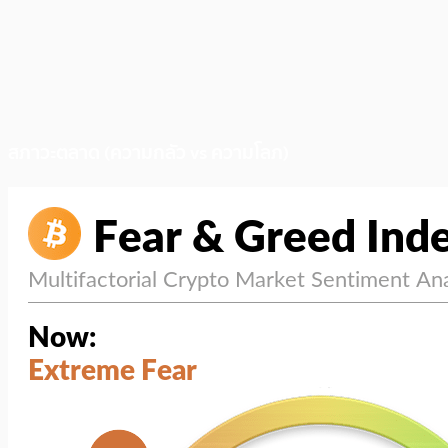
สภาวะตลาด (ความกลัว vs ความโลภ)