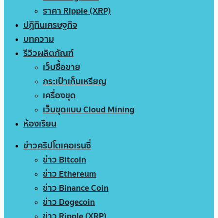
ราคา Ripple (XRP)
ปฏิทินเศรษฐกิจ
บทความ
รีวิวผลิตภัณฑ์
เว็บซื้อขาย
กระเป๋าเก็บเหรียญ
เครื่องขุด
เว็บขุดแบบ Cloud Mining
ห้องเรียน
ข่าวคริปโตเคอเรนซี่
ข่าว Bitcoin
ข่าว Ethereum
ข่าว Binance Coin
ข่าว Dogecoin
ข่าว Ripple (XRP)