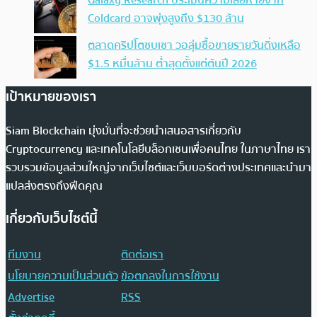
Galaxy Research ประเมินความเสียหายจาก
Coldcard อาจพุ่งสูงถึง $130 ล้าน
ตลาดคริปโตซบเซา วอลุ่มซื้อขายรายวันดิ่งเหลือ
$1.5 หมื่นล้าน ต่ำสุดตั้งแต่ต้นปี 2026
เป้าหมายของเรา
Siam Blockchain มุ่งมั่นที่จะช่วยนำเสนอสารเกี่ยวกับ
Cryptocurrency และเทคโนโลยีบล็อกเชนเพื่อคนไทย ในภาษาไทย เรา
รวบรวมข้อมูลส่วนใหญ่จากเว็บไซต์และเว็บบอร์ดต่างประเทศและนำมา
แปลส่งตรงถึงฟีดคุณ
เกี่ยวกับเว็บไซต์นี้
ทีมงาน
ติดต่อเรา
นโยบายความเป็นส่วนตัว
ข้อตกลงในการใช้งาน
Advertise
RSS