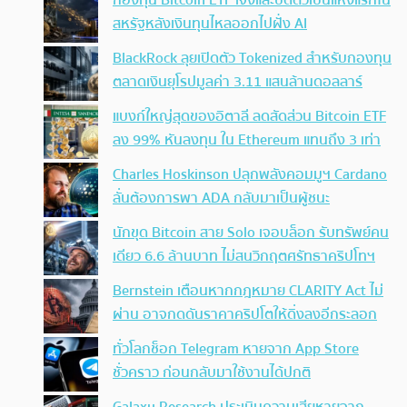
กองทุน Bitcoin ETF เจ๊งและปิดตัวเป็นแห่งแรกใน
สหรัฐหลังเงินทุนไหลออกไปฝั่ง AI
BlackRock ลุยเปิดตัว Tokenized สำหรับกองทุน
ตลาดเงินยุโรปมูลค่า 3.11 แสนล้านดอลลาร์
แบงก์ใหญ่สุดของอิตาลี ลดสัดส่วน Bitcoin ETF
ลง 99% หันลงทุน ใน Ethereum แทนถึง 3 เท่า
Charles Hoskinson ปลุกพลังคอมมูฯ Cardano
ลั่นต้องการพา ADA กลับมาเป็นผู้ชนะ
นักขุด Bitcoin สาย Solo เจอบล็อก รับทรัพย์คน
เดียว 6.6 ล้านบาท ไม่สนวิกฤตศรัทธาคริปโทฯ
Bernstein เตือนหากกฎหมาย CLARITY Act ไม่
ผ่าน อาจกดดันราคาคริปโตให้ดิ่งลงอีกระลอก
ทั่วโลกช็อก Telegram หายจาก App Store
ชั่วคราว ก่อนกลับมาใช้งานได้ปกติ