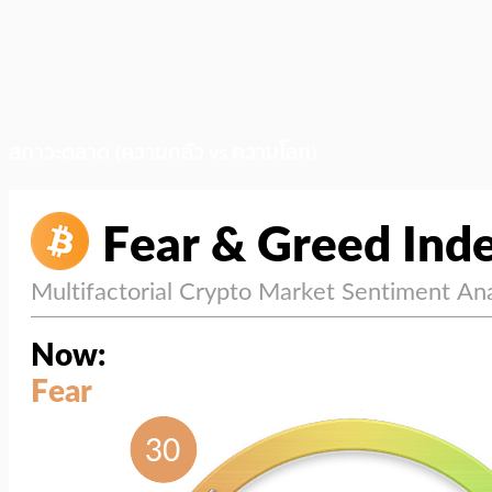
สภาวะตลาด (ความกลัว vs ความโลภ)