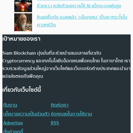
ชั่วคราว หลังตัวเลขการใช้ AI แฮ็กระบบพุ่งสูง
ซินแสชื่อดัง เฉลยแล้ว ‘บล็อกเชน’ เป็นธาตุอะไรใน
ศาสตร์จีน
เป้าหมายของเรา
Siam Blockchain มุ่งมั่นที่จะช่วยนำเสนอสารเกี่ยวกับ
Cryptocurrency และเทคโนโลยีบล็อกเชนเพื่อคนไทย ในภาษาไทย เรา
รวบรวมข้อมูลส่วนใหญ่จากเว็บไซต์และเว็บบอร์ดต่างประเทศและนำมา
แปลส่งตรงถึงฟีดคุณ
เกี่ยวกับเว็บไซต์นี้
ทีมงาน
ติดต่อเรา
นโยบายความเป็นส่วนตัว
ข้อตกลงในการใช้งาน
Advertise
RSS
ตั้งค่าคุกกี้