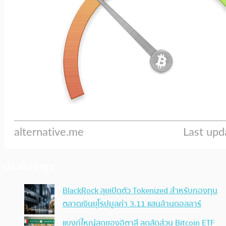
ประเด็นล่าสุด
BlackRock ลุยเปิดตัว Tokenized สำหรับกองทุน
ตลาดเงินยุโรปมูลค่า 3.11 แสนล้านดอลลาร์
แบงก์ใหญ่สุดของอิตาลี ลดสัดส่วน Bitcoin ETF