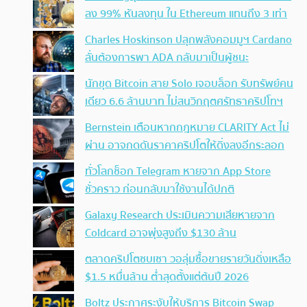
ลง 99% หันลงทุน ใน Ethereum แทนถึง 3 เท่า
Charles Hoskinson ปลุกพลังคอมมูฯ Cardano
ลั่นต้องการพา ADA กลับมาเป็นผู้ชนะ
นักขุด Bitcoin สาย Solo เจอบล็อก รับทรัพย์คน
เดียว 6.6 ล้านบาท ไม่สนวิกฤตศรัทธาคริปโทฯ
Bernstein เตือนหากกฎหมาย CLARITY Act ไม่
ผ่าน อาจกดดันราคาคริปโตให้ดิ่งลงอีกระลอก
ทั่วโลกช็อก Telegram หายจาก App Store
ชั่วคราว ก่อนกลับมาใช้งานได้ปกติ
Galaxy Research ประเมินความเสียหายจาก
Coldcard อาจพุ่งสูงถึง $130 ล้าน
ตลาดคริปโตซบเซา วอลุ่มซื้อขายรายวันดิ่งเหลือ
$1.5 หมื่นล้าน ต่ำสุดตั้งแต่ต้นปี 2026
Boltz ประกาศระงับให้บริการ Bitcoin Swap