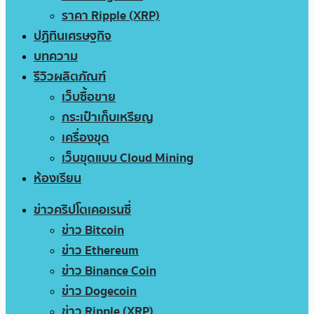
ราคา Ripple (XRP)
ปฏิทินเศรษฐกิจ
บทความ
รีวิวผลิตภัณฑ์
เว็บซื้อขาย
กระเป๋าเก็บเหรียญ
เครื่องขุด
เว็บขุดแบบ Cloud Mining
ห้องเรียน
ข่าวคริปโตเคอเรนซี่
ข่าว Bitcoin
ข่าว Ethereum
ข่าว Binance Coin
ข่าว Dogecoin
ข่าว Ripple (XRP)