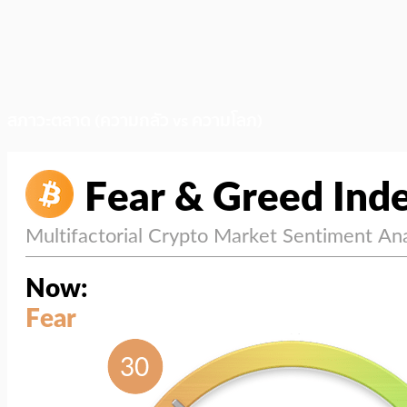
สภาวะตลาด (ความกลัว vs ความโลภ)