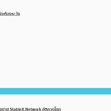
ริงต้องระวัง
ขยาย StableX Network สู่ตลาดโลก