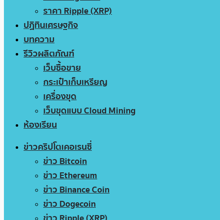
ราคา Ripple (XRP)
ปฏิทินเศรษฐกิจ
บทความ
รีวิวผลิตภัณฑ์
เว็บซื้อขาย
กระเป๋าเก็บเหรียญ
เครื่องขุด
เว็บขุดแบบ Cloud Mining
ห้องเรียน
ข่าวคริปโตเคอเรนซี่
ข่าว Bitcoin
ข่าว Ethereum
ข่าว Binance Coin
ข่าว Dogecoin
ข่าว Ripple (XRP)