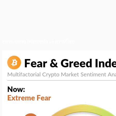
สภาวะตลาด (ความกลัว vs ความโลภ)