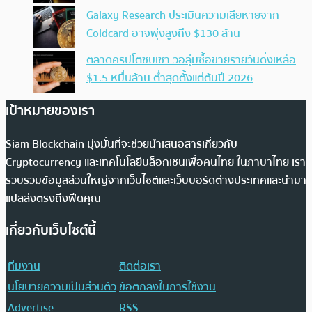
Galaxy Research ประเมินความเสียหายจาก
Coldcard อาจพุ่งสูงถึง $130 ล้าน
ตลาดคริปโตซบเซา วอลุ่มซื้อขายรายวันดิ่งเหลือ
$1.5 หมื่นล้าน ต่ำสุดตั้งแต่ต้นปี 2026
เป้าหมายของเรา
Siam Blockchain มุ่งมั่นที่จะช่วยนำเสนอสารเกี่ยวกับ
Cryptocurrency และเทคโนโลยีบล็อกเชนเพื่อคนไทย ในภาษาไทย เรา
รวบรวมข้อมูลส่วนใหญ่จากเว็บไซต์และเว็บบอร์ดต่างประเทศและนำมา
แปลส่งตรงถึงฟีดคุณ
เกี่ยวกับเว็บไซต์นี้
ทีมงาน
ติดต่อเรา
นโยบายความเป็นส่วนตัว
ข้อตกลงในการใช้งาน
Advertise
RSS