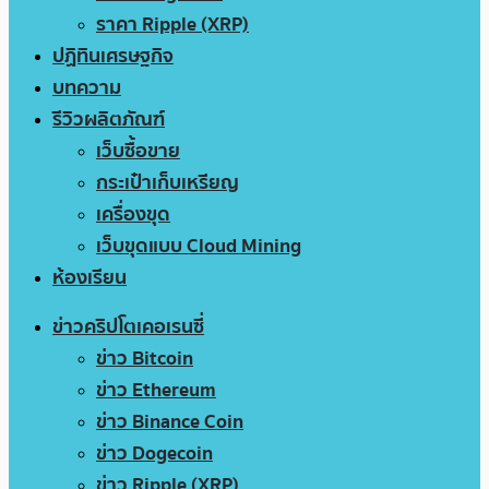
ราคา Ripple (XRP)
ปฏิทินเศรษฐกิจ
บทความ
รีวิวผลิตภัณฑ์
เว็บซื้อขาย
กระเป๋าเก็บเหรียญ
เครื่องขุด
เว็บขุดแบบ Cloud Mining
ห้องเรียน
ข่าวคริปโตเคอเรนซี่
ข่าว Bitcoin
ข่าว Ethereum
ข่าว Binance Coin
ข่าว Dogecoin
ข่าว Ripple (XRP)