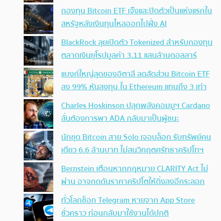
กองทุน Bitcoin ETF เจ๊งและปิดตัวเป็นแห่งแรกใน
สหรัฐหลังเงินทุนไหลออกไปฝั่ง AI
BlackRock ลุยเปิดตัว Tokenized สำหรับกองทุน
ตลาดเงินยุโรปมูลค่า 3.11 แสนล้านดอลลาร์
แบงก์ใหญ่สุดของอิตาลี ลดสัดส่วน Bitcoin ETF
ลง 99% หันลงทุน ใน Ethereum แทนถึง 3 เท่า
Charles Hoskinson ปลุกพลังคอมมูฯ Cardano
ลั่นต้องการพา ADA กลับมาเป็นผู้ชนะ
นักขุด Bitcoin สาย Solo เจอบล็อก รับทรัพย์คน
เดียว 6.6 ล้านบาท ไม่สนวิกฤตศรัทธาคริปโทฯ
Bernstein เตือนหากกฎหมาย CLARITY Act ไม่
ผ่าน อาจกดดันราคาคริปโตให้ดิ่งลงอีกระลอก
ทั่วโลกช็อก Telegram หายจาก App Store
ชั่วคราว ก่อนกลับมาใช้งานได้ปกติ