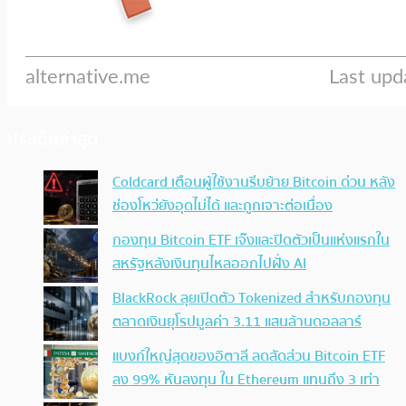
ประเด็นล่าสุด
Coldcard เตือนผู้ใช้งานรีบย้าย Bitcoin ด่วน หลัง
ช่องโหว่ยังอุดไม่ได้ และถูกเจาะต่อเนื่อง
กองทุน Bitcoin ETF เจ๊งและปิดตัวเป็นแห่งแรกใน
สหรัฐหลังเงินทุนไหลออกไปฝั่ง AI
BlackRock ลุยเปิดตัว Tokenized สำหรับกองทุน
ตลาดเงินยุโรปมูลค่า 3.11 แสนล้านดอลลาร์
แบงก์ใหญ่สุดของอิตาลี ลดสัดส่วน Bitcoin ETF
ลง 99% หันลงทุน ใน Ethereum แทนถึง 3 เท่า