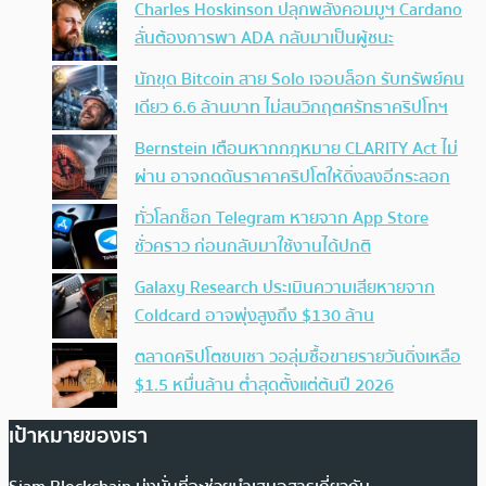
Charles Hoskinson ปลุกพลังคอมมูฯ Cardano
ลั่นต้องการพา ADA กลับมาเป็นผู้ชนะ
นักขุด Bitcoin สาย Solo เจอบล็อก รับทรัพย์คน
เดียว 6.6 ล้านบาท ไม่สนวิกฤตศรัทธาคริปโทฯ
Bernstein เตือนหากกฎหมาย CLARITY Act ไม่
ผ่าน อาจกดดันราคาคริปโตให้ดิ่งลงอีกระลอก
ทั่วโลกช็อก Telegram หายจาก App Store
ชั่วคราว ก่อนกลับมาใช้งานได้ปกติ
Galaxy Research ประเมินความเสียหายจาก
Coldcard อาจพุ่งสูงถึง $130 ล้าน
ตลาดคริปโตซบเซา วอลุ่มซื้อขายรายวันดิ่งเหลือ
$1.5 หมื่นล้าน ต่ำสุดตั้งแต่ต้นปี 2026
เป้าหมายของเรา