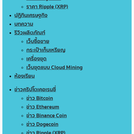
ราคา Ripple (XRP)
ปฏิทินเศรษฐกิจ
บทความ
รีวิวผลิตภัณฑ์
เว็บซื้อขาย
กระเป๋าเก็บเหรียญ
เครื่องขุด
เว็บขุดแบบ Cloud Mining
ห้องเรียน
ข่าวคริปโตเคอเรนซี่
ข่าว Bitcoin
ข่าว Ethereum
ข่าว Binance Coin
ข่าว Dogecoin
ข่าว Ripple (XRP)