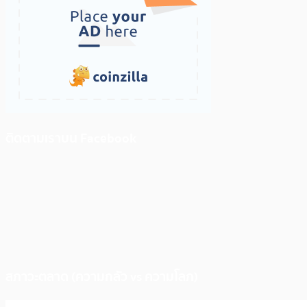
ติดตามเราบน Facebook
สภาวะตลาด (ความกลัว vs ความโลภ)