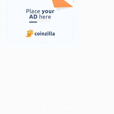
ติดตามเราบน Facebook
สภาวะตลาด (ความกลัว vs ความโลภ)