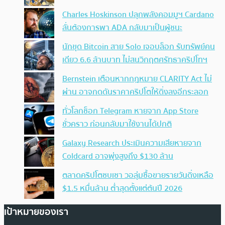
Charles Hoskinson ปลุกพลังคอมมูฯ Cardano
ลั่นต้องการพา ADA กลับมาเป็นผู้ชนะ
นักขุด Bitcoin สาย Solo เจอบล็อก รับทรัพย์คน
เดียว 6.6 ล้านบาท ไม่สนวิกฤตศรัทธาคริปโทฯ
Bernstein เตือนหากกฎหมาย CLARITY Act ไม่
ผ่าน อาจกดดันราคาคริปโตให้ดิ่งลงอีกระลอก
ทั่วโลกช็อก Telegram หายจาก App Store
ชั่วคราว ก่อนกลับมาใช้งานได้ปกติ
Galaxy Research ประเมินความเสียหายจาก
Coldcard อาจพุ่งสูงถึง $130 ล้าน
ตลาดคริปโตซบเซา วอลุ่มซื้อขายรายวันดิ่งเหลือ
$1.5 หมื่นล้าน ต่ำสุดตั้งแต่ต้นปี 2026
เป้าหมายของเรา