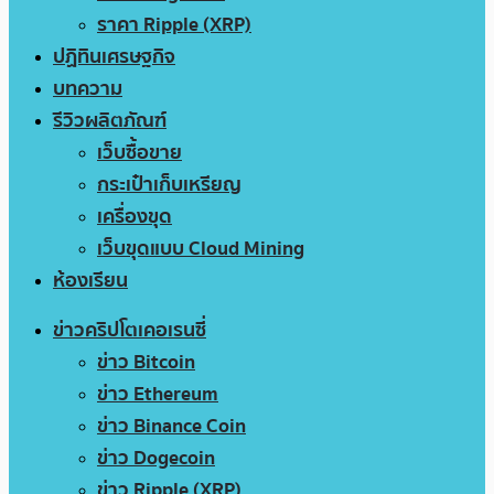
ราคา Ripple (XRP)
ปฏิทินเศรษฐกิจ
บทความ
รีวิวผลิตภัณฑ์
เว็บซื้อขาย
กระเป๋าเก็บเหรียญ
เครื่องขุด
เว็บขุดแบบ Cloud Mining
ห้องเรียน
ข่าวคริปโตเคอเรนซี่
ข่าว Bitcoin
ข่าว Ethereum
ข่าว Binance Coin
ข่าว Dogecoin
ข่าว Ripple (XRP)