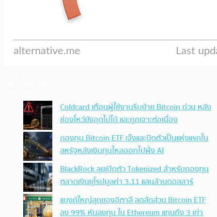
ประเด็นล่าสุด
Coldcard เตือนผู้ใช้งานรีบย้าย Bitcoin ด่วน หลัง
ช่องโหว่ยังอุดไม่ได้ และถูกเจาะต่อเนื่อง
กองทุน Bitcoin ETF เจ๊งและปิดตัวเป็นแห่งแรกใน
สหรัฐหลังเงินทุนไหลออกไปฝั่ง AI
BlackRock ลุยเปิดตัว Tokenized สำหรับกองทุน
ตลาดเงินยุโรปมูลค่า 3.11 แสนล้านดอลลาร์
แบงก์ใหญ่สุดของอิตาลี ลดสัดส่วน Bitcoin ETF
ลง 99% หันลงทุน ใน Ethereum แทนถึง 3 เท่า