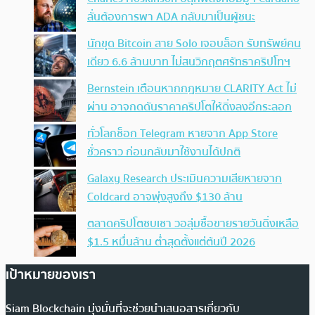
ลั่นต้องการพา ADA กลับมาเป็นผู้ชนะ
นักขุด Bitcoin สาย Solo เจอบล็อก รับทรัพย์คน
เดียว 6.6 ล้านบาท ไม่สนวิกฤตศรัทธาคริปโทฯ
Bernstein เตือนหากกฎหมาย CLARITY Act ไม่
ผ่าน อาจกดดันราคาคริปโตให้ดิ่งลงอีกระลอก
ทั่วโลกช็อก Telegram หายจาก App Store
ชั่วคราว ก่อนกลับมาใช้งานได้ปกติ
Galaxy Research ประเมินความเสียหายจาก
Coldcard อาจพุ่งสูงถึง $130 ล้าน
ตลาดคริปโตซบเซา วอลุ่มซื้อขายรายวันดิ่งเหลือ
$1.5 หมื่นล้าน ต่ำสุดตั้งแต่ต้นปี 2026
เป้าหมายของเรา
Siam Blockchain มุ่งมั่นที่จะช่วยนำเสนอสารเกี่ยวกับ