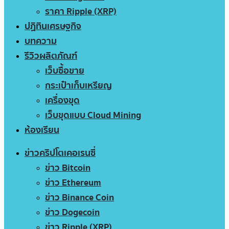
ราคา Ripple (XRP)
ปฏิทินเศรษฐกิจ
บทความ
รีวิวผลิตภัณฑ์
เว็บซื้อขาย
กระเป๋าเก็บเหรียญ
เครื่องขุด
เว็บขุดแบบ Cloud Mining
ห้องเรียน
ข่าวคริปโตเคอเรนซี่
ข่าว Bitcoin
ข่าว Ethereum
ข่าว Binance Coin
ข่าว Dogecoin
ข่าว Ripple (XRP)