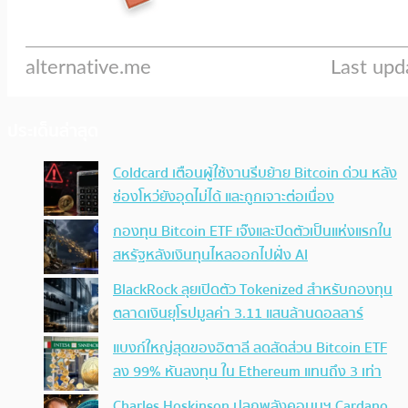
ประเด็นล่าสุด
Coldcard เตือนผู้ใช้งานรีบย้าย Bitcoin ด่วน หลัง
ช่องโหว่ยังอุดไม่ได้ และถูกเจาะต่อเนื่อง
กองทุน Bitcoin ETF เจ๊งและปิดตัวเป็นแห่งแรกใน
สหรัฐหลังเงินทุนไหลออกไปฝั่ง AI
BlackRock ลุยเปิดตัว Tokenized สำหรับกองทุน
ตลาดเงินยุโรปมูลค่า 3.11 แสนล้านดอลลาร์
แบงก์ใหญ่สุดของอิตาลี ลดสัดส่วน Bitcoin ETF
ลง 99% หันลงทุน ใน Ethereum แทนถึง 3 เท่า
Charles Hoskinson ปลุกพลังคอมมูฯ Cardano