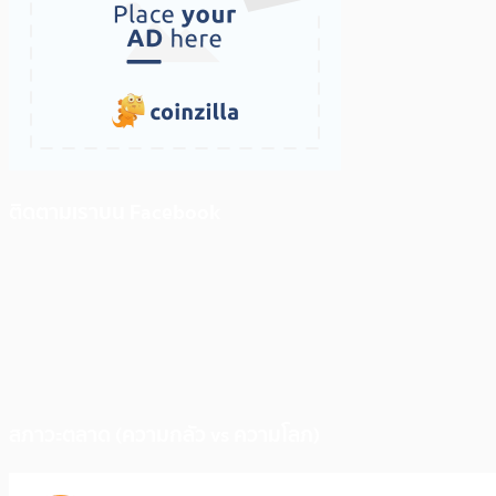
ติดตามเราบน Facebook
สภาวะตลาด (ความกลัว vs ความโลภ)