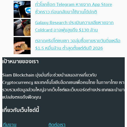
ทั่วโลกช็อก Telegram หายจาก App Store
ชั่วคราว ก่อนกลับมาใช้งานได้ปกติ
Galaxy Research ประเมินความเสียหายจาก
Coldcard อาจพุ่งสูงถึง $130 ล้าน
ตลาดคริปโตซบเซา วอลุ่มซื้อขายรายวันดิ่งเหลือ
$1.5 หมื่นล้าน ต่ำสุดตั้งแต่ต้นปี 2026
เป้าหมายของเรา
Siam Blockchain มุ่งมั่นที่จะช่วยนำเสนอสารเกี่ยวกับ
Cryptocurrency และเทคโนโลยีบล็อกเชนเพื่อคนไทย ในภาษาไทย เรา
รวบรวมข้อมูลส่วนใหญ่จากเว็บไซต์และเว็บบอร์ดต่างประเทศและนำมา
แปลส่งตรงถึงฟีดคุณ
เกี่ยวกับเว็บไซต์นี้
ทีมงาน
ติดต่อเรา