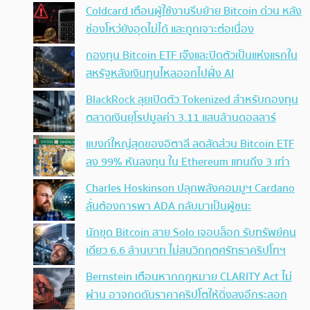
Coldcard เตือนผู้ใช้งานรีบย้าย Bitcoin ด่วน หลัง
ช่องโหว่ยังอุดไม่ได้ และถูกเจาะต่อเนื่อง
กองทุน Bitcoin ETF เจ๊งและปิดตัวเป็นแห่งแรกใน
สหรัฐหลังเงินทุนไหลออกไปฝั่ง AI
BlackRock ลุยเปิดตัว Tokenized สำหรับกองทุน
ตลาดเงินยุโรปมูลค่า 3.11 แสนล้านดอลลาร์
แบงก์ใหญ่สุดของอิตาลี ลดสัดส่วน Bitcoin ETF
ลง 99% หันลงทุน ใน Ethereum แทนถึง 3 เท่า
Charles Hoskinson ปลุกพลังคอมมูฯ Cardano
ลั่นต้องการพา ADA กลับมาเป็นผู้ชนะ
นักขุด Bitcoin สาย Solo เจอบล็อก รับทรัพย์คน
เดียว 6.6 ล้านบาท ไม่สนวิกฤตศรัทธาคริปโทฯ
Bernstein เตือนหากกฎหมาย CLARITY Act ไม่
ผ่าน อาจกดดันราคาคริปโตให้ดิ่งลงอีกระลอก