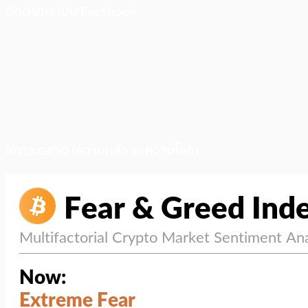
ติดตามเราบน Facebook
สภาวะตลาด (ความกลัว vs ความโลภ)