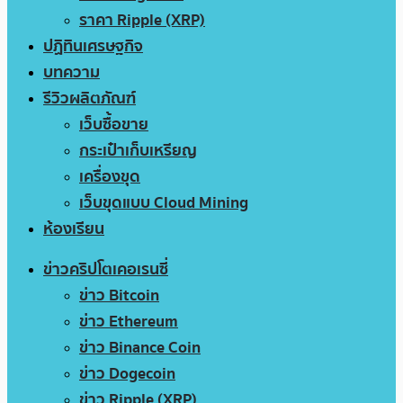
ราคา Ripple (XRP)
ปฏิทินเศรษฐกิจ
บทความ
รีวิวผลิตภัณฑ์
เว็บซื้อขาย
กระเป๋าเก็บเหรียญ
เครื่องขุด
เว็บขุดแบบ Cloud Mining
ห้องเรียน
ข่าวคริปโตเคอเรนซี่
ข่าว Bitcoin
ข่าว Ethereum
ข่าว Binance Coin
ข่าว Dogecoin
ข่าว Ripple (XRP)