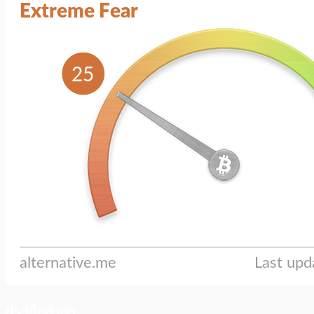
ประเด็นล่าสุด