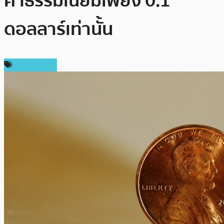
ค่าธรรมเนียมเพียง 0.1
ดอลลาร์เท่านั้น
ข่าว Bitcoin