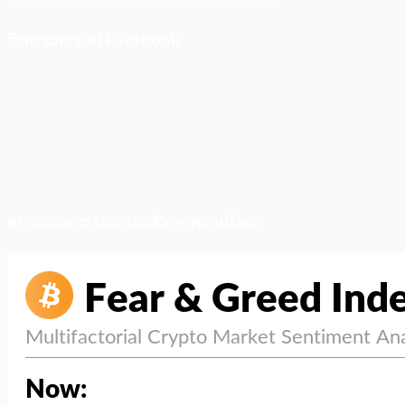
ติดตามเราบน Facebook
สภาวะตลาด (ความกลัว vs ความโลภ)