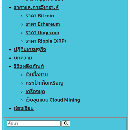
ราคาและการวิเคราะห์
ราคา Bitcoin
ราคา Ethereum
ราคา Dogecoin
ราคา Ripple (XRP)
ปฏิทินเศรษฐกิจ
บทความ
รีวิวผลิตภัณฑ์
เว็บซื้อขาย
กระเป๋าเก็บเหรียญ
เครื่องขุด
เว็บขุดแบบ Cloud Mining
ห้องเรียน