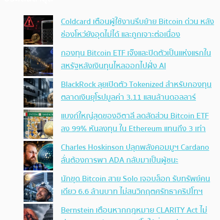
Coldcard เตือนผู้ใช้งานรีบย้าย Bitcoin ด่วน หลัง
ช่องโหว่ยังอุดไม่ได้ และถูกเจาะต่อเนื่อง
กองทุน Bitcoin ETF เจ๊งและปิดตัวเป็นแห่งแรกใน
สหรัฐหลังเงินทุนไหลออกไปฝั่ง AI
BlackRock ลุยเปิดตัว Tokenized สำหรับกองทุน
ตลาดเงินยุโรปมูลค่า 3.11 แสนล้านดอลลาร์
แบงก์ใหญ่สุดของอิตาลี ลดสัดส่วน Bitcoin ETF
ลง 99% หันลงทุน ใน Ethereum แทนถึง 3 เท่า
Charles Hoskinson ปลุกพลังคอมมูฯ Cardano
ลั่นต้องการพา ADA กลับมาเป็นผู้ชนะ
นักขุด Bitcoin สาย Solo เจอบล็อก รับทรัพย์คน
เดียว 6.6 ล้านบาท ไม่สนวิกฤตศรัทธาคริปโทฯ
Bernstein เตือนหากกฎหมาย CLARITY Act ไม่