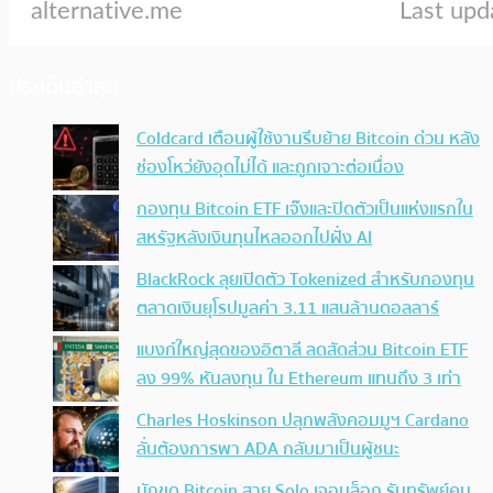
ประเด็นล่าสุด
Coldcard เตือนผู้ใช้งานรีบย้าย Bitcoin ด่วน หลัง
ช่องโหว่ยังอุดไม่ได้ และถูกเจาะต่อเนื่อง
กองทุน Bitcoin ETF เจ๊งและปิดตัวเป็นแห่งแรกใน
สหรัฐหลังเงินทุนไหลออกไปฝั่ง AI
BlackRock ลุยเปิดตัว Tokenized สำหรับกองทุน
ตลาดเงินยุโรปมูลค่า 3.11 แสนล้านดอลลาร์
แบงก์ใหญ่สุดของอิตาลี ลดสัดส่วน Bitcoin ETF
ลง 99% หันลงทุน ใน Ethereum แทนถึง 3 เท่า
Charles Hoskinson ปลุกพลังคอมมูฯ Cardano
ลั่นต้องการพา ADA กลับมาเป็นผู้ชนะ
นักขุด Bitcoin สาย Solo เจอบล็อก รับทรัพย์คน