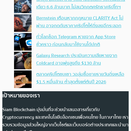
เดียว 6.6 ล้านบาท ไม่สนวิกฤตศรัทธาคริปโทฯ
Bernstein เตือนหากกฎหมาย CLARITY Act ไม่
ผ่าน อาจกดดันราคาคริปโตให้ดิ่งลงอีกระลอก
ทั่วโลกช็อก Telegram หายจาก App Store
ชั่วคราว ก่อนกลับมาใช้งานได้ปกติ
Galaxy Research ประเมินความเสียหายจาก
Coldcard อาจพุ่งสูงถึง $130 ล้าน
ตลาดคริปโตซบเซา วอลุ่มซื้อขายรายวันดิ่งเหลือ
$1.5 หมื่นล้าน ต่ำสุดตั้งแต่ต้นปี 2026
เป้าหมายของเรา
Siam Blockchain มุ่งมั่นที่จะช่วยนำเสนอสารเกี่ยวกับ
Cryptocurrency และเทคโนโลยีบล็อกเชนเพื่อคนไทย ในภาษาไทย เรา
รวบรวมข้อมูลส่วนใหญ่จากเว็บไซต์และเว็บบอร์ดต่างประเทศและนำมา