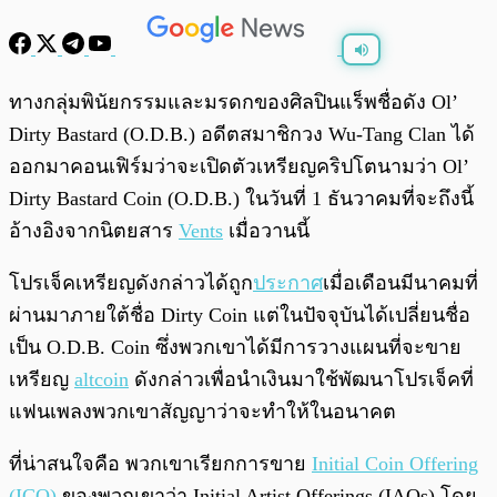
พร้อมเล่น
0:00
/
0:00
ทางกลุ่มพินัยกรรมและมรดกของศิลปินแร็พชื่อดัง Ol’
Dirty Bastard (O.D.B.) อดีตสมาชิกวง Wu-Tang Clan ได้
ออกมาคอนเฟิร์มว่าจะเปิดตัวเหรียญคริปโตนามว่า Ol’
Dirty Bastard Coin (O.D.B.) ในวันที่ 1 ธันวาคมที่จะถึงนี้
อ้างอิงจากนิตยสาร
Vents
เมื่อวานนี้
โปรเจ็คเหรียญดังกล่าวได้ถูก
ประกาศ
เมื่อเดือนมีนาคมที่
ผ่านมาภายใต้ชื่อ Dirty Coin แต่ในปัจจุบันได้เปลี่ยนชื่อ
เป็น O.D.B. Coin ซึ่งพวกเขาได้มีการวางแผนที่จะขาย
เหรียญ
altcoin
ดังกล่าวเพื่อนำเงินมาใช้พัฒนาโปรเจ็คที่
แฟนเพลงพวกเขาสัญญาว่าจะทำให้ในอนาคต
ที่น่าสนใจคือ พวกเขาเรียกการขาย
Initial Coin Offering
(ICO)
ของพวกเขาว่า Initial Artist Offerings (IAOs) โดย