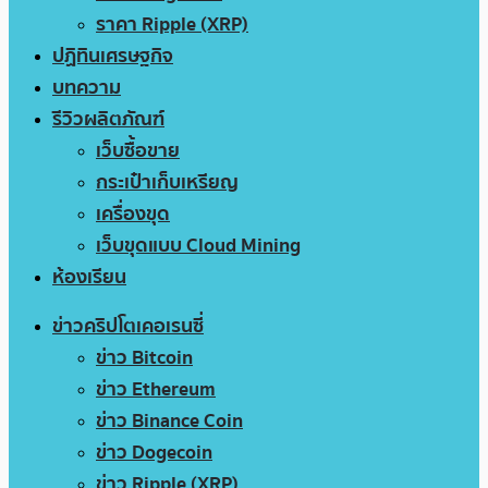
ราคา Ripple (XRP)
ปฏิทินเศรษฐกิจ
บทความ
รีวิวผลิตภัณฑ์
เว็บซื้อขาย
กระเป๋าเก็บเหรียญ
เครื่องขุด
เว็บขุดแบบ Cloud Mining
ห้องเรียน
ข่าวคริปโตเคอเรนซี่
ข่าว Bitcoin
ข่าว Ethereum
ข่าว Binance Coin
ข่าว Dogecoin
ข่าว Ripple (XRP)