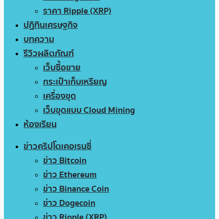
ราคา Ripple (XRP)
ปฏิทินเศรษฐกิจ
บทความ
รีวิวผลิตภัณฑ์
เว็บซื้อขาย
กระเป๋าเก็บเหรียญ
เครื่องขุด
เว็บขุดแบบ Cloud Mining
ห้องเรียน
ข่าวคริปโตเคอเรนซี่
ข่าว Bitcoin
ข่าว Ethereum
ข่าว Binance Coin
ข่าว Dogecoin
ข่าว Ripple (XRP)