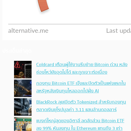
ประเด็นล่าสุด
Coldcard เตือนผู้ใช้งานรีบย้าย Bitcoin ด่วน หลัง
ช่องโหว่ยังอุดไม่ได้ และถูกเจาะต่อเนื่อง
กองทุน Bitcoin ETF เจ๊งและปิดตัวเป็นแห่งแรกใน
สหรัฐหลังเงินทุนไหลออกไปฝั่ง AI
BlackRock ลุยเปิดตัว Tokenized สำหรับกองทุน
ตลาดเงินยุโรปมูลค่า 3.11 แสนล้านดอลลาร์
แบงก์ใหญ่สุดของอิตาลี ลดสัดส่วน Bitcoin ETF
ลง 99% หันลงทุน ใน Ethereum แทนถึง 3 เท่า