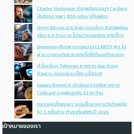
Charles Hoskinson ปลุกพลังคอมมูฯ Cardano
ลั่นต้องการพา ADA กลับมาเป็นผู้ชนะ
นักขุด Bitcoin สาย Solo เจอบล็อก รับทรัพย์คน
เดียว 6.6 ล้านบาท ไม่สนวิกฤตศรัทธาคริปโทฯ
Bernstein เตือนหากกฎหมาย CLARITY Act ไม่
ผ่าน อาจกดดันราคาคริปโตให้ดิ่งลงอีกระลอก
ทั่วโลกช็อก Telegram หายจาก App Store
ชั่วคราว ก่อนกลับมาใช้งานได้ปกติ
Galaxy Research ประเมินความเสียหายจาก
Coldcard อาจพุ่งสูงถึง $130 ล้าน
ตลาดคริปโตซบเซา วอลุ่มซื้อขายรายวันดิ่งเหลือ
$1.5 หมื่นล้าน ต่ำสุดตั้งแต่ต้นปี 2026
เป้าหมายของเรา