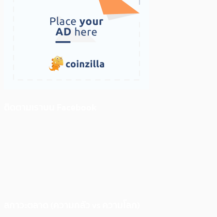
ติดตามเราบน Facebook
สภาวะตลาด (ความกลัว vs ความโลภ)