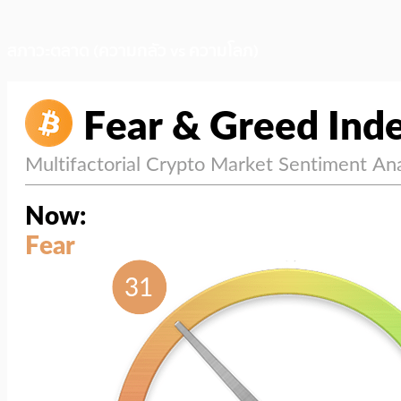
สภาวะตลาด (ความกลัว vs ความโลภ)