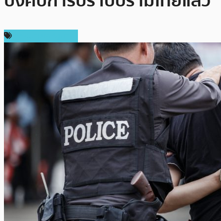
บังคับการปราบปรามไทยแล้ว
กฎหมายและรัฐบาล