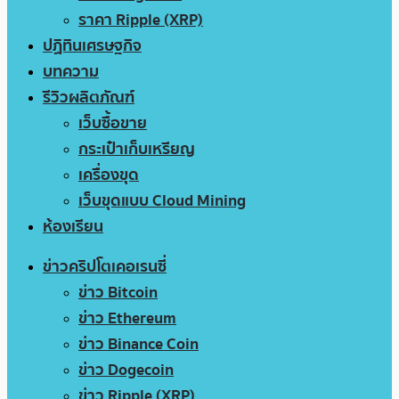
ราคา Ripple (XRP)
ปฏิทินเศรษฐกิจ
บทความ
รีวิวผลิตภัณฑ์
เว็บซื้อขาย
กระเป๋าเก็บเหรียญ
เครื่องขุด
เว็บขุดแบบ Cloud Mining
ห้องเรียน
ข่าวคริปโตเคอเรนซี่
ข่าว Bitcoin
ข่าว Ethereum
ข่าว Binance Coin
ข่าว Dogecoin
ข่าว Ripple (XRP)