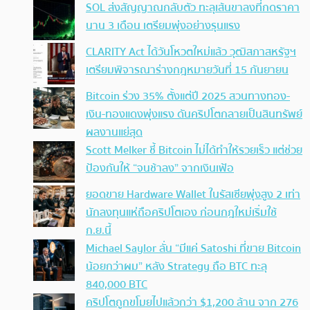
SOL ส่งสัญญาณกลับตัว ทะลุเส้นขาลงที่กดราคา
นาน 3 เดือน เตรียมพุ่งอย่างรุนแรง
CLARITY Act ได้วันโหวตใหม่แล้ว วุฒิสภาสหรัฐฯ
เตรียมพิจารณาร่างกฎหมายวันที่ 15 กันยายน
Bitcoin ร่วง 35% ตั้งแต่ปี 2025 สวนทางทอง-
เงิน-ทองแดงพุ่งแรง ดันคริปโตกลายเป็นสินทรัพย์
ผลงานแย่สุด
Scott Melker ชี้ Bitcoin ไม่ได้ทำให้รวยเร็ว แต่ช่วย
ป้องกันให้ “จนช้าลง” จากเงินเฟ้อ
ยอดขาย Hardware Wallet ในรัสเซียพุ่งสูง 2 เท่า
นักลงทุนแห่ถือคริปโตเอง ก่อนกฎใหม่เริ่มใช้
ก.ย.นี้
Michael Saylor ลั่น “มีแค่ Satoshi ที่ขาย Bitcoin
น้อยกว่าผม” หลัง Strategy ถือ BTC ทะลุ
840,000 BTC
คริปโตถูกขโมยไปแล้วกว่า $1,200 ล้าน จาก 276