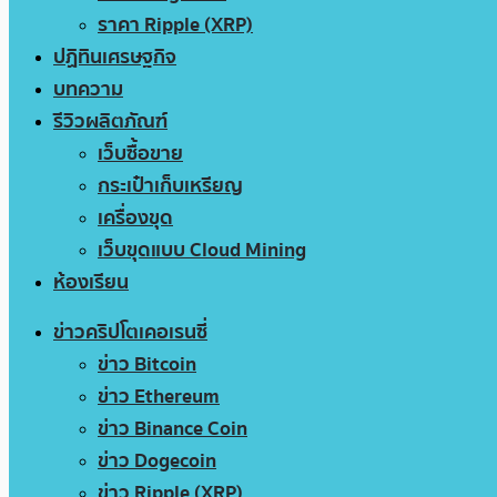
ราคา Ripple (XRP)
ปฏิทินเศรษฐกิจ
บทความ
รีวิวผลิตภัณฑ์
เว็บซื้อขาย
กระเป๋าเก็บเหรียญ
เครื่องขุด
เว็บขุดแบบ Cloud Mining
ห้องเรียน
ข่าวคริปโตเคอเรนซี่
ข่าว Bitcoin
ข่าว Ethereum
ข่าว Binance Coin
ข่าว Dogecoin
ข่าว Ripple (XRP)