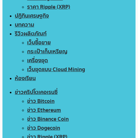
ราคา Ripple (XRP)
ปฏิทินเศรษฐกิจ
บทความ
รีวิวผลิตภัณฑ์
เว็บซื้อขาย
กระเป๋าเก็บเหรียญ
เครื่องขุด
เว็บขุดแบบ Cloud Mining
ห้องเรียน
ข่าวคริปโตเคอเรนซี่
ข่าว Bitcoin
ข่าว Ethereum
ข่าว Binance Coin
ข่าว Dogecoin
ข่าว Ripple (XRP)