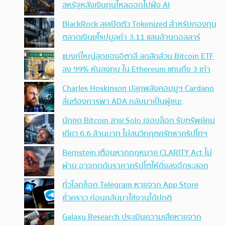
สหรัฐหลังเงินทุนไหลออกไปฝั่ง AI
BlackRock ลุยเปิดตัว Tokenized สำหรับกองทุน
ตลาดเงินยุโรปมูลค่า 3.11 แสนล้านดอลลาร์
แบงก์ใหญ่สุดของอิตาลี ลดสัดส่วน Bitcoin ETF
ลง 99% หันลงทุน ใน Ethereum แทนถึง 3 เท่า
Charles Hoskinson ปลุกพลังคอมมูฯ Cardano
ลั่นต้องการพา ADA กลับมาเป็นผู้ชนะ
นักขุด Bitcoin สาย Solo เจอบล็อก รับทรัพย์คน
เดียว 6.6 ล้านบาท ไม่สนวิกฤตศรัทธาคริปโทฯ
Bernstein เตือนหากกฎหมาย CLARITY Act ไม่
ผ่าน อาจกดดันราคาคริปโตให้ดิ่งลงอีกระลอก
ทั่วโลกช็อก Telegram หายจาก App Store
ชั่วคราว ก่อนกลับมาใช้งานได้ปกติ
Galaxy Research ประเมินความเสียหายจาก