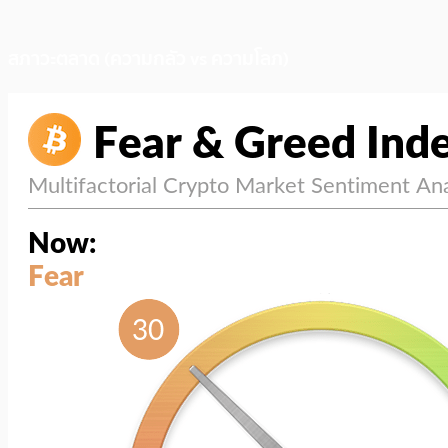
สภาวะตลาด (ความกลัว vs ความโลภ)