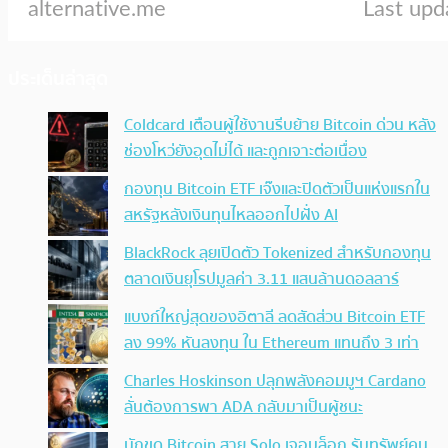
ประเด็นล่าสุด
Coldcard เตือนผู้ใช้งานรีบย้าย Bitcoin ด่วน หลัง
ช่องโหว่ยังอุดไม่ได้ และถูกเจาะต่อเนื่อง
กองทุน Bitcoin ETF เจ๊งและปิดตัวเป็นแห่งแรกใน
สหรัฐหลังเงินทุนไหลออกไปฝั่ง AI
BlackRock ลุยเปิดตัว Tokenized สำหรับกองทุน
ตลาดเงินยุโรปมูลค่า 3.11 แสนล้านดอลลาร์
แบงก์ใหญ่สุดของอิตาลี ลดสัดส่วน Bitcoin ETF
ลง 99% หันลงทุน ใน Ethereum แทนถึง 3 เท่า
Charles Hoskinson ปลุกพลังคอมมูฯ Cardano
ลั่นต้องการพา ADA กลับมาเป็นผู้ชนะ
นักขุด Bitcoin สาย Solo เจอบล็อก รับทรัพย์คน