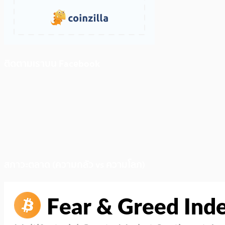
ติดตามเราบน Facebook
สภาวะตลาด (ความกลัว vs ความโลภ)