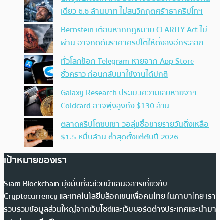
เดียว 6.6 ล้านบาท ไม่สนวิกฤตศรัทธาคริปโทฯ
Bernstein เตือนหากกฎหมาย CLARITY Act ไม่
ผ่าน อาจกดดันราคาคริปโตให้ดิ่งลงอีกระลอก
ทั่วโลกช็อก Telegram หายจาก App Store
ชั่วคราว ก่อนกลับมาใช้งานได้ปกติ
Galaxy Research ประเมินความเสียหายจาก
Coldcard อาจพุ่งสูงถึง $130 ล้าน
ตลาดคริปโตซบเซา วอลุ่มซื้อขายรายวันดิ่งเหลือ
$1.5 หมื่นล้าน ต่ำสุดตั้งแต่ต้นปี 2026
เป้าหมายของเรา
Siam Blockchain มุ่งมั่นที่จะช่วยนำเสนอสารเกี่ยวกับ
Cryptocurrency และเทคโนโลยีบล็อกเชนเพื่อคนไทย ในภาษาไทย เรา
รวบรวมข้อมูลส่วนใหญ่จากเว็บไซต์และเว็บบอร์ดต่างประเทศและนำมา