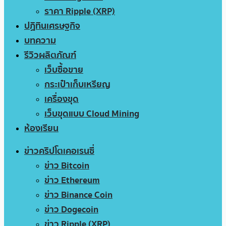
ราคา Ripple (XRP)
ปฏิทินเศรษฐกิจ
บทความ
รีวิวผลิตภัณฑ์
เว็บซื้อขาย
กระเป๋าเก็บเหรียญ
เครื่องขุด
เว็บขุดแบบ Cloud Mining
ห้องเรียน
ข่าวคริปโตเคอเรนซี่
ข่าว Bitcoin
ข่าว Ethereum
ข่าว Binance Coin
ข่าว Dogecoin
ข่าว Ripple (XRP)