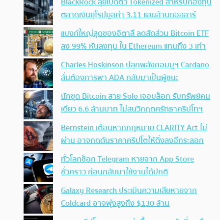
BlackRock ลุยเปิดตัว Tokenized สำหรับกองทุน
ตลาดเงินยุโรปมูลค่า 3.11 แสนล้านดอลลาร์
แบงก์ใหญ่สุดของอิตาลี ลดสัดส่วน Bitcoin ETF
ลง 99% หันลงทุน ใน Ethereum แทนถึง 3 เท่า
Charles Hoskinson ปลุกพลังคอมมูฯ Cardano
ลั่นต้องการพา ADA กลับมาเป็นผู้ชนะ
นักขุด Bitcoin สาย Solo เจอบล็อก รับทรัพย์คน
เดียว 6.6 ล้านบาท ไม่สนวิกฤตศรัทธาคริปโทฯ
Bernstein เตือนหากกฎหมาย CLARITY Act ไม่
ผ่าน อาจกดดันราคาคริปโตให้ดิ่งลงอีกระลอก
ทั่วโลกช็อก Telegram หายจาก App Store
ชั่วคราว ก่อนกลับมาใช้งานได้ปกติ
Galaxy Research ประเมินความเสียหายจาก
Coldcard อาจพุ่งสูงถึง $130 ล้าน