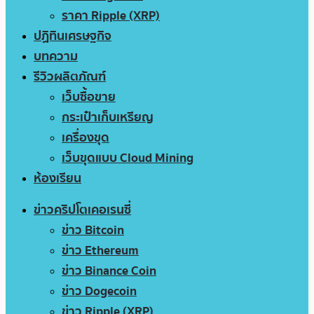
ราคา Ripple (XRP)
ปฏิทินเศรษฐกิจ
บทความ
รีวิวผลิตภัณฑ์
เว็บซื้อขาย
กระเป๋าเก็บเหรียญ
เครื่องขุด
เว็บขุดแบบ Cloud Mining
ห้องเรียน
ข่าวคริปโตเคอเรนซี่
ข่าว Bitcoin
ข่าว Ethereum
ข่าว Binance Coin
ข่าว Dogecoin
ข่าว Ripple (XRP)