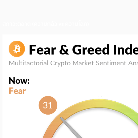
สภาวะตลาด (ความกลัว vs ความโลภ)