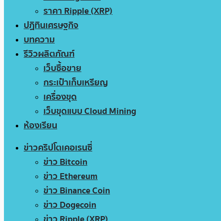
ราคา Ripple (XRP)
ปฏิทินเศรษฐกิจ
บทความ
รีวิวผลิตภัณฑ์
เว็บซื้อขาย
กระเป๋าเก็บเหรียญ
เครื่องขุด
เว็บขุดแบบ Cloud Mining
ห้องเรียน
ข่าวคริปโตเคอเรนซี่
ข่าว Bitcoin
ข่าว Ethereum
ข่าว Binance Coin
ข่าว Dogecoin
ข่าว Ripple (XRP)