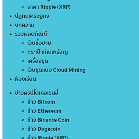
ราคา Ripple (XRP)
ปฏิทินเศรษฐกิจ
บทความ
รีวิวผลิตภัณฑ์
เว็บซื้อขาย
กระเป๋าเก็บเหรียญ
เครื่องขุด
เว็บขุดแบบ Cloud Mining
ห้องเรียน
ข่าวคริปโตเคอเรนซี่
ข่าว Bitcoin
ข่าว Ethereum
ข่าว Binance Coin
ข่าว Dogecoin
ข่าว Ripple (XRP)