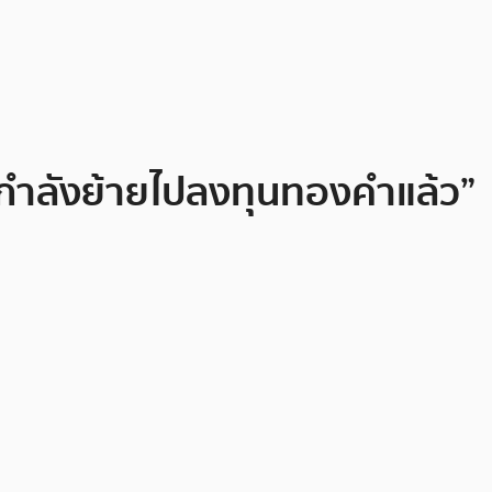
 กำลังย้ายไปลงทุนทองคำแล้ว”