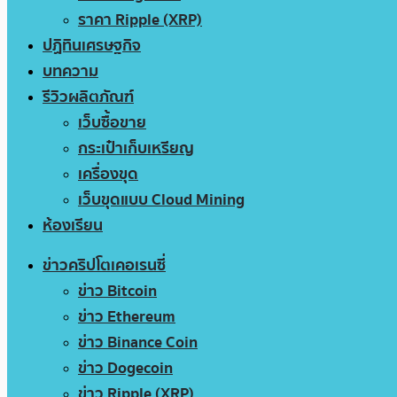
ราคา Ripple (XRP)
ปฏิทินเศรษฐกิจ
บทความ
รีวิวผลิตภัณฑ์
เว็บซื้อขาย
กระเป๋าเก็บเหรียญ
เครื่องขุด
เว็บขุดแบบ Cloud Mining
ห้องเรียน
ข่าวคริปโตเคอเรนซี่
ข่าว Bitcoin
ข่าว Ethereum
ข่าว Binance Coin
ข่าว Dogecoin
ข่าว Ripple (XRP)