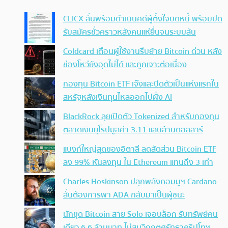
CLICX ลั่นพร้อมดำเนินคดีผู้ตั้งใจบิดหนี้ พร้อมปิด
รับสมัครชั่วคราวหลังคนแห่ยื่นจนระบบล้น
Coldcard เตือนผู้ใช้งานรีบย้าย Bitcoin ด่วน หลัง
ช่องโหว่ยังอุดไม่ได้ และถูกเจาะต่อเนื่อง
กองทุน Bitcoin ETF เจ๊งและปิดตัวเป็นแห่งแรกใน
สหรัฐหลังเงินทุนไหลออกไปฝั่ง AI
BlackRock ลุยเปิดตัว Tokenized สำหรับกองทุน
ตลาดเงินยุโรปมูลค่า 3.11 แสนล้านดอลลาร์
แบงก์ใหญ่สุดของอิตาลี ลดสัดส่วน Bitcoin ETF
ลง 99% หันลงทุน ใน Ethereum แทนถึง 3 เท่า
Charles Hoskinson ปลุกพลังคอมมูฯ Cardano
ลั่นต้องการพา ADA กลับมาเป็นผู้ชนะ
นักขุด Bitcoin สาย Solo เจอบล็อก รับทรัพย์คน
เดียว 6.6 ล้านบาท ไม่สนวิกฤตศรัทธาคริปโทฯ