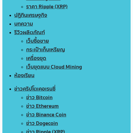
ราคา Ripple (XRP)
ปฏิทินเศรษฐกิจ
บทความ
รีวิวผลิตภัณฑ์
เว็บซื้อขาย
กระเป๋าเก็บเหรียญ
เครื่องขุด
เว็บขุดแบบ Cloud Mining
ห้องเรียน
ข่าวคริปโตเคอเรนซี่
ข่าว Bitcoin
ข่าว Ethereum
ข่าว Binance Coin
ข่าว Dogecoin
ข่าว Ripple (XRP)