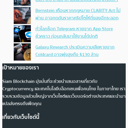
Bernstein เตือนหากกฎหมาย CLARITY Act ไม่
ผ่าน อาจกดดันราคาคริปโตให้ดิ่งลงอีกระลอก
ทั่วโลกช็อก Telegram หายจาก App Store
ชั่วคราว ก่อนกลับมาใช้งานได้ปกติ
Galaxy Research ประเมินความเสียหายจาก
Coldcard อาจพุ่งสูงถึง $130 ล้าน
เป้าหมายของเรา
Siam Blockchain มุ่งมั่นที่จะช่วยนำเสนอสารเกี่ยวกับ
Cryptocurrency และเทคโนโลยีบล็อกเชนเพื่อคนไทย ในภาษาไทย เรา
รวบรวมข้อมูลส่วนใหญ่จากเว็บไซต์และเว็บบอร์ดต่างประเทศและนำมา
แปลส่งตรงถึงฟีดคุณ
เกี่ยวกับเว็บไซต์นี้