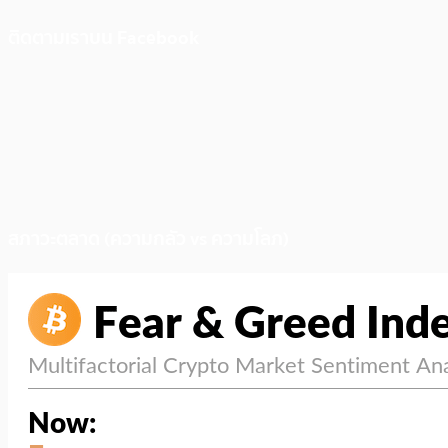
ติดตามเราบน Facebook
สภาวะตลาด (ความกลัว vs ความโลภ)