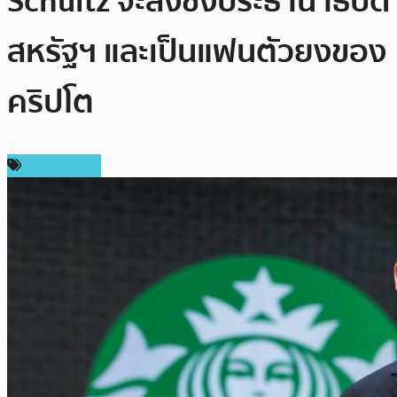
Schultz จะลงชิงประธานาธิบดี
สหรัฐฯ และเป็นแฟนตัวยงของ
คริปโต
ข่าว Bitcoin