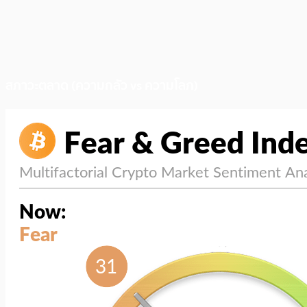
สภาวะตลาด (ความกลัว vs ความโลภ)