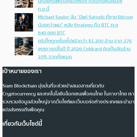
นักลงทุนแห่ถือคริปโตเอง ก่อนกฎใหม่เริ่มใช้
ก.ย.นี้
Michael Saylor ลั่น “มีแค่ Satoshi ที่ขาย Bitcoin
น้อยกว่าผม” หลัง Strategy ถือ BTC ทะลุ
840,000 BTC
คริปโตถูกขโมยไปแล้วกว่า $1,200 ล้าน จาก 276
เหตุการณ์ในปี ปี 2026 Coldcard คิดเป็นสัดส่วน
10% จากทั้งหมด
เป้าหมายของเรา
Siam Blockchain มุ่งมั่นที่จะช่วยนำเสนอสารเกี่ยวกับ
Cryptocurrency และเทคโนโลยีบล็อกเชนเพื่อคนไทย ในภาษาไทย เรา
รวบรวมข้อมูลส่วนใหญ่จากเว็บไซต์และเว็บบอร์ดต่างประเทศและนำมา
แปลส่งตรงถึงฟีดคุณ
เกี่ยวกับเว็บไซต์นี้