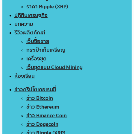
ราคา Ripple (XRP)
ปฏิทินเศรษฐกิจ
บทความ
รีวิวผลิตภัณฑ์
เว็บซื้อขาย
กระเป๋าเก็บเหรียญ
เครื่องขุด
เว็บขุดแบบ Cloud Mining
ห้องเรียน
ข่าวคริปโตเคอเรนซี่
ข่าว Bitcoin
ข่าว Ethereum
ข่าว Binance Coin
ข่าว Dogecoin
ข่าว Ripple (XRP)