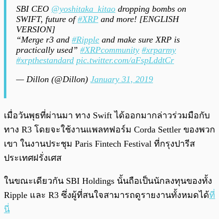
SBI CEO
@yoshitaka_kitao
dropping bombs on
SWIFT, future of
#XRP
and more! [ENGLISH
VERSION]
“Merge r3 and
#Ripple
and make sure XRP is
practically used”
#XRPcommunity
#xrparmy
#xrpthestandard
pic.twitter.com/aFspLddtCr
— Dillon (@Dillon)
January 31, 2019
เมื่อวันพุธที่ผ่านมา ทาง Swift ได้ออกมากล่าวร่วมมือกับ
ทาง R3 โดยจะใช้งานแพลทฟอร์ม Corda Settler ของพวก
เขา ในงานประชุม Paris Fintech Festival ที่กรุงปารีส
ประเทศฝรั่งเศส
ในขณะเดียวกัน SBI Holdings นั้นถือเป็นนักลงทุนของทั้ง
Ripple และ R3 ซึ่งผู้ที่สนใจสามารถดูรายงานทั้งหมดได้
ที่
นี่