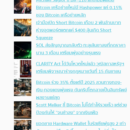
Michael Saylor ชี้ BIP-110 แทบไม่มีผลต่อ
Bitcoin เครือข่ายใหม่มี Hashpower แค่ 0.15%
ของ Bitcoin เครือข่ายหลัก
เจ้ามือเปิด Short Bitcoin เกือบ 2 พันล้านบาท
ห่างจุดพอร์ตแตกแค่ $400 ลุ้นเกิด Short
Squeeze
SOL ส่งสัญญาณกลับตัว ทะลุเส้นขาลงที่กดราคา
นาน 3 เดือน เตรียมพุ่งอย่างรุนแรง
CLARITY Act ได้วันโหวตใหม่แล้ว วุฒิสภาสหรัฐฯ
เตรียมพิจารณาร่างกฎหมายวันที่ 15 กันยายน
Bitcoin ร่วง 35% ตั้งแต่ปี 2025 สวนทางทอง-
เงิน-ทองแดงพุ่งแรง ดันคริปโตกลายเป็นสินทรัพย์
ผลงานแย่สุด
Scott Melker ชี้ Bitcoin ไม่ได้ทำให้รวยเร็ว แต่ช่วย
ป้องกันให้ “จนช้าลง” จากเงินเฟ้อ
ยอดขาย Hardware Wallet ในรัสเซียพุ่งสูง 2 เท่า