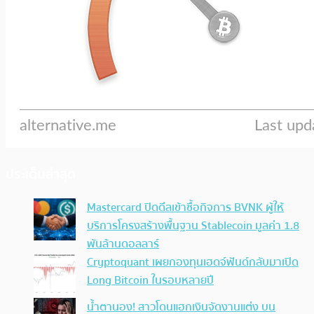
ประเด็นล่าสุด
Mastercard ปิดดีลเข้าซื้อกิจการ BVNK ผู้ให้
บริการโครงสร้างพื้นฐาน Stablecoin มูลค่า 1.8
พันล้านดอลลาร์
Cryptoquant เผยกองทุนเฮดจ์ฟันด์กลับมาเปิด
Long Bitcoin ในรอบหลายปี
น้ำตานอง! สาวโดนแฮกเงินจัดงานแต่ง บน