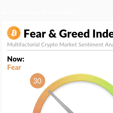
สภาวะตลาด (ความกลัว vs ความโลภ)