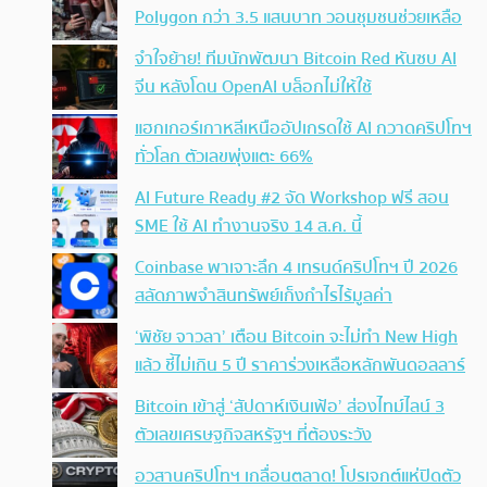
Polygon กว่า 3.5 แสนบาท วอนชุมชนช่วยเหลือ
จำใจย้าย! ทีมนักพัฒนา Bitcoin Red หันซบ AI
จีน หลังโดน OpenAI บล็อกไม่ให้ใช้
แฮกเกอร์เกาหลีเหนืออัปเกรดใช้ AI กวาดคริปโทฯ
ทั่วโลก ตัวเลขพุ่งแตะ 66%
AI Future Ready #2 จัด Workshop ฟรี สอน
SME ใช้ AI ทำงานจริง 14 ส.ค. นี้
Coinbase พาเจาะลึก 4 เทรนด์คริปโทฯ ปี 2026
สลัดภาพจำสินทรัพย์เก็งกำไรไร้มูลค่า
‘พิชัย จาวลา’ เตือน Bitcoin จะไม่ทำ New High
แล้ว ชี้ไม่เกิน 5 ปี ราคาร่วงเหลือหลักพันดอลลาร์
Bitcoin เข้าสู่ ‘สัปดาห์เงินเฟ้อ’ ส่องไทม์ไลน์ 3
ตัวเลขเศรษฐกิจสหรัฐฯ ที่ต้องระวัง
อวสานคริปโทฯ เกลื่อนตลาด! โปรเจกต์แห่ปิดตัว