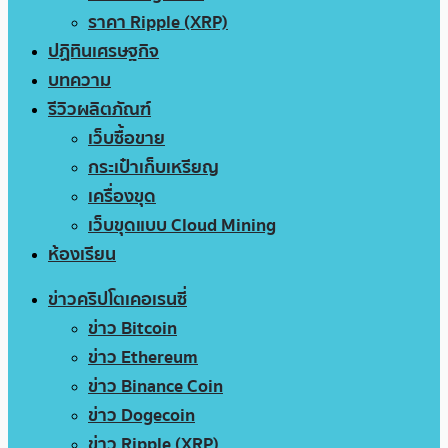
ราคา Ripple (XRP)
ปฏิทินเศรษฐกิจ
บทความ
รีวิวผลิตภัณฑ์
เว็บซื้อขาย
กระเป๋าเก็บเหรียญ
เครื่องขุด
เว็บขุดแบบ Cloud Mining
ห้องเรียน
ข่าวคริปโตเคอเรนซี่
ข่าว Bitcoin
ข่าว Ethereum
ข่าว Binance Coin
ข่าว Dogecoin
ข่าว Ripple (XRP)