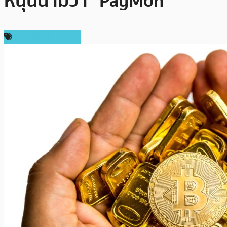
หนุนนามว่า “PayMon”
ข่าวคริปโตเคอเรนซี่