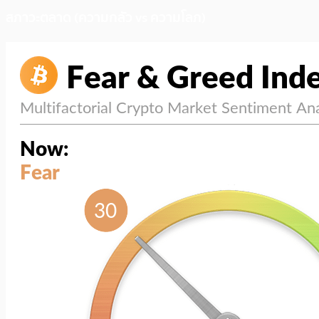
สภาวะตลาด (ความกลัว vs ความโลภ)