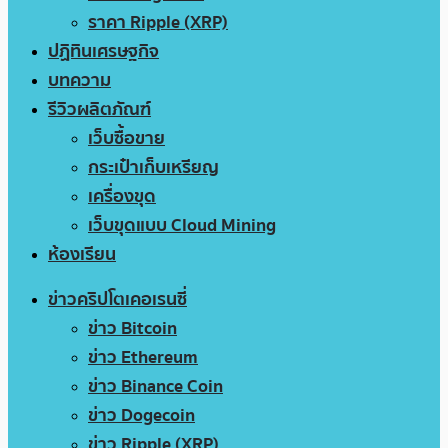
ราคา Ripple (XRP)
ปฏิทินเศรษฐกิจ
บทความ
รีวิวผลิตภัณฑ์
เว็บซื้อขาย
กระเป๋าเก็บเหรียญ
เครื่องขุด
เว็บขุดแบบ Cloud Mining
ห้องเรียน
ข่าวคริปโตเคอเรนซี่
ข่าว Bitcoin
ข่าว Ethereum
ข่าว Binance Coin
ข่าว Dogecoin
ข่าว Ripple (XRP)