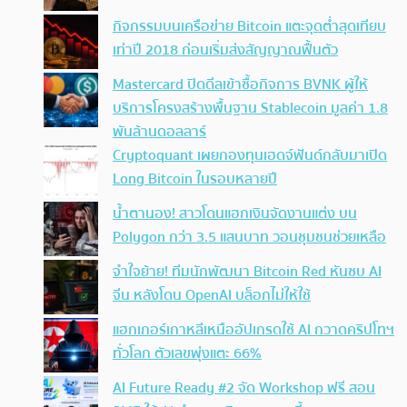
กิจกรรมบนเครือข่าย Bitcoin แตะจุดต่ำสุดเทียบ
เท่าปี 2018 ก่อนเริ่มส่งสัญญาณฟื้นตัว
Mastercard ปิดดีลเข้าซื้อกิจการ BVNK ผู้ให้
บริการโครงสร้างพื้นฐาน Stablecoin มูลค่า 1.8
พันล้านดอลลาร์
Cryptoquant เผยกองทุนเฮดจ์ฟันด์กลับมาเปิด
Long Bitcoin ในรอบหลายปี
น้ำตานอง! สาวโดนแฮกเงินจัดงานแต่ง บน
Polygon กว่า 3.5 แสนบาท วอนชุมชนช่วยเหลือ
จำใจย้าย! ทีมนักพัฒนา Bitcoin Red หันซบ AI
จีน หลังโดน OpenAI บล็อกไม่ให้ใช้
แฮกเกอร์เกาหลีเหนืออัปเกรดใช้ AI กวาดคริปโทฯ
ทั่วโลก ตัวเลขพุ่งแตะ 66%
AI Future Ready #2 จัด Workshop ฟรี สอน