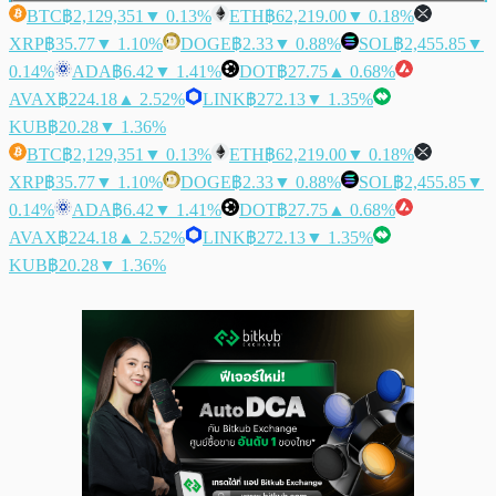
BTC
฿2,129,351
▼ 0.13%
ETH
฿62,219.00
▼ 0.18%
XRP
฿35.77
▼ 1.10%
DOGE
฿2.33
▼ 0.88%
SOL
฿2,455.85
▼
0.14%
ADA
฿6.42
▼ 1.41%
DOT
฿27.75
▲ 0.68%
AVAX
฿224.18
▲ 2.52%
LINK
฿272.13
▼ 1.35%
KUB
฿20.28
▼ 1.36%
BTC
฿2,129,351
▼ 0.13%
ETH
฿62,219.00
▼ 0.18%
XRP
฿35.77
▼ 1.10%
DOGE
฿2.33
▼ 0.88%
SOL
฿2,455.85
▼
0.14%
ADA
฿6.42
▼ 1.41%
DOT
฿27.75
▲ 0.68%
AVAX
฿224.18
▲ 2.52%
LINK
฿272.13
▼ 1.35%
KUB
฿20.28
▼ 1.36%