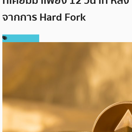
ที่เคยมีมาเพียง 12 วินาที หลัง
จากการ Hard Fork
ข่าว Ethereum