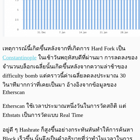
เหตุการณ์นี้เกิดขึ้นหลังจากที่เกิดการ Hard Fork เป็น
Constantinople
ในเช้าวันพฤหัสบดีที่ผ่านมา การลดลงของ
จำนวนบล็อกเฉลี่ยนั้นเกิดขึ้นหลังจากความล่าช้าของ
difficulty bomb แต่คราวนี้ค่าเฉลี่ยลดลงประมาณ 30
วินาทีมากกว่าที่เคยเป็นมา อ้างอิงจากข้อมูลของ
Etherscan
Etherscan ใช้เวลาประมาณหนึ่งวันในการวัดสถิติ แต่
Ethstats เป็นการวัดแบบ Real Time
อยู่ดี ๆ Hashrate ก็สูงขึ้นอย่างกระทันหันทำให้การค้นหา
Block เร็วขึ้น นั้นจึงเป็นคำอธิบายที่ว่าทำไมเวลาในการ