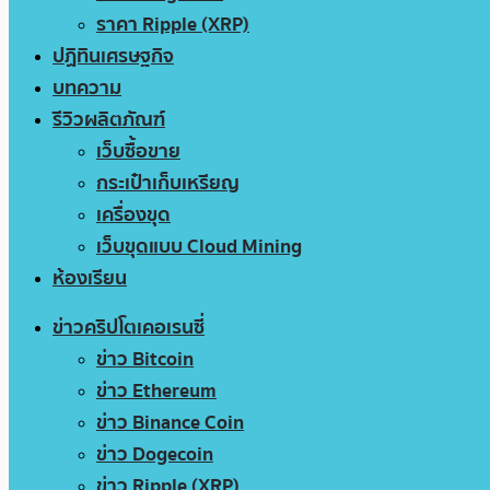
ราคา Ripple (XRP)
ปฏิทินเศรษฐกิจ
บทความ
รีวิวผลิตภัณฑ์
เว็บซื้อขาย
กระเป๋าเก็บเหรียญ
เครื่องขุด
เว็บขุดแบบ Cloud Mining
ห้องเรียน
ข่าวคริปโตเคอเรนซี่
ข่าว Bitcoin
ข่าว Ethereum
ข่าว Binance Coin
ข่าว Dogecoin
ข่าว Ripple (XRP)