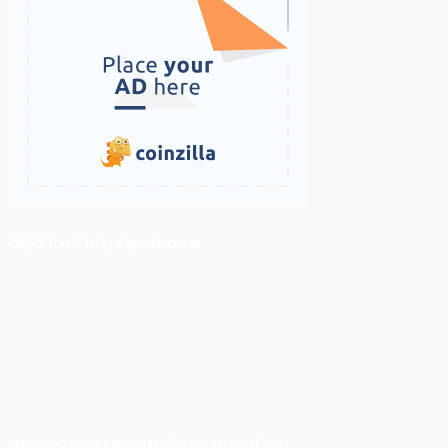
ติดตามเราบน Facebook
สภาวะตลาด (ความกลัว vs ความโลภ)