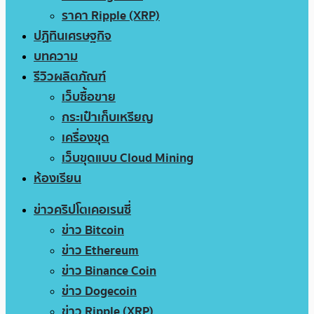
ราคา Ripple (XRP)
ปฏิทินเศรษฐกิจ
บทความ
รีวิวผลิตภัณฑ์
เว็บซื้อขาย
กระเป๋าเก็บเหรียญ
เครื่องขุด
เว็บขุดแบบ Cloud Mining
ห้องเรียน
ข่าวคริปโตเคอเรนซี่
ข่าว Bitcoin
ข่าว Ethereum
ข่าว Binance Coin
ข่าว Dogecoin
ข่าว Ripple (XRP)