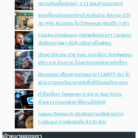
ตลาดเงินยุโรปมูลค่า 3.11 แสนล้านดอลลาร์
แบงก์ใหญ่สุดของอิตาลี ลดสัดส่วน Bitcoin ETF
ลง 99% หันลงทุน ใน Ethereum แทนถึง 3 เท่า
Charles Hoskinson ปลุกพลังคอมมูฯ Cardano
ลั่นต้องการพา ADA กลับมาเป็นผู้ชนะ
นักขุด Bitcoin สาย Solo เจอบล็อก รับทรัพย์คน
เดียว 6.6 ล้านบาท ไม่สนวิกฤตศรัทธาคริปโทฯ
Bernstein เตือนหากกฎหมาย CLARITY Act ไม่
ผ่าน อาจกดดันราคาคริปโตให้ดิ่งลงอีกระลอก
ทั่วโลกช็อก Telegram หายจาก App Store
ชั่วคราว ก่อนกลับมาใช้งานได้ปกติ
Galaxy Research ประเมินความเสียหายจาก
Coldcard อาจพุ่งสูงถึง $130 ล้าน
เป้าหมายของเรา