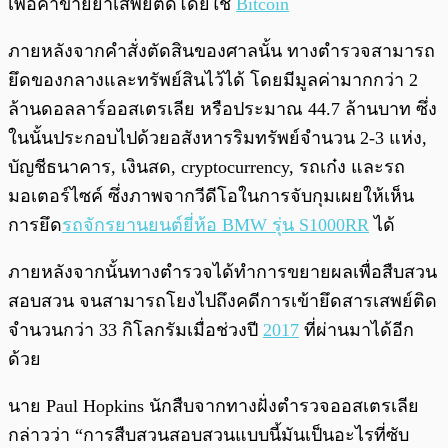
เพื่อค้าขายยาเสพย์ติดโดยใช้
Bitcoin
ภายหลังจากคำสั่งตัดสินของศาลนั้น ทางตำรวจสามารถ
ยึดของกลางและทรัพย์สินไว้ได้ โดยมีมูลค่ามากกว่า 2
ล้านดอลลาร์ออสเตรเลีย หรือประมาณ 44.7 ล้านบาท ซึ่ง
ในนั้นประกอบไปด้วยอสังหารริมทรัพย์จำนวน 2-3 แห่ง,
บัญชีธนาคาร, เงินสด, cryptocurrency, รถเก๋ง และรถ
มอเตอร์ไซค์ ซึ่งภาพจากวีดีโอในการจับกุมเผยให้เห็น
การยึด
รถจักรยานยนต์ยี่ห้อ BMW รุ่น S1000RR
ได้
ภายหลังจากนั้นทางตำรวจได้ทำการขยายผลเพื่อสืบสวน
สอบสวน จนสามารถโยงไปถึงคดีการเข้ายึดสารเสพย์ติด
จำนวนกว่า 33 กิโลกรัมเมื่อช่วงปี
2017
ที่ผ่านมาได้อีก
ด้วย
นาย Paul Hopkins นักสืบจากทางฝั่งตำรวจออสเตรเลีย
กล่าวว่า “การสืบสวนสอบสวนแบบนี้มันเป็นอะไรที่ซับ