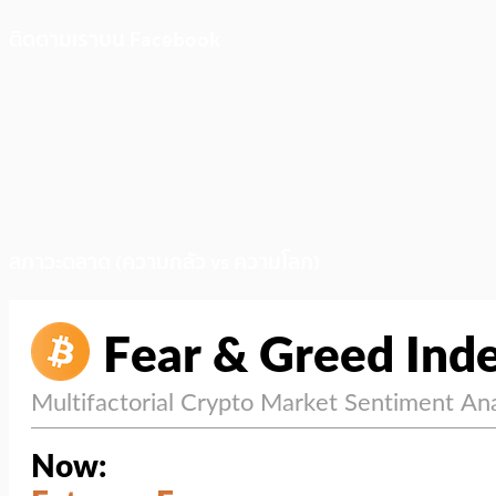
ติดตามเราบน Facebook
สภาวะตลาด (ความกลัว vs ความโลภ)