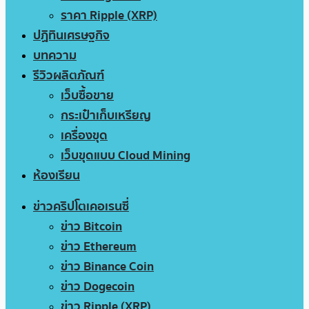
ราคา Ripple (XRP)
ปฏิทินเศรษฐกิจ
บทความ
รีวิวผลิตภัณฑ์
เว็บซื้อขาย
กระเป๋าเก็บเหรียญ
เครื่องขุด
เว็บขุดแบบ Cloud Mining
ห้องเรียน
ข่าวคริปโตเคอเรนซี่
ข่าว Bitcoin
ข่าว Ethereum
ข่าว Binance Coin
ข่าว Dogecoin
ข่าว Ripple (XRP)