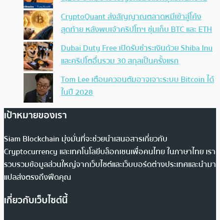
CryptoQuant ส่งสัญญาณตลาดหมีเข้าสู่โค้ง
สุดท้าย หลังพบเจ้าคริปโทฯ ซุ่มเก็บ BTC และ ETH
Dubai Duty Free เปิดรับชำระเงินด้วย Shiba Inu
และคริปโตอื่นรวม 30 สกุลเป็นครั้งแรก
Tom Lee เตือนควอนตัมอาจเจาะระบบ Bitcoin ได้
ในปี 2028
เป้าหมายของเรา
Siam Blockchain มุ่งมั่นที่จะช่วยนำเสนอสารเกี่ยวกับ
Cryptocurrency และเทคโนโลยีบล็อกเชนเพื่อคนไทย ในภาษาไทย เรา
รวบรวมข้อมูลส่วนใหญ่จากเว็บไซต์และเว็บบอร์ดต่างประเทศและนำมา
แปลส่งตรงถึงฟีดคุณ
เกี่ยวกับเว็บไซต์นี้