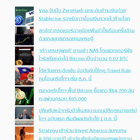
Visa จับมือ ZeroHash ยกระดับชำระเงินด้วย
Stablecoin รองรับการโอนเงินรวดเร็วข้ามโลก
สุดจัด! เทรดเดอร์อายุน้อยฟันกำไรเกือบครึ่งล้าน
ด้วยกลยุทธ์เทรดตามเศรษฐี
‘เต๋า เศรษฐพงศ์’ งานเข้า NAS โดนแฮกเกอร์ฝัง
ไวรัสเรียกค่าไถ่ Bitcoin เป็นจำนวน 0.07 BTC
ไต้หวันยกระดับเข้ม จ่อบังคับใช้กฏ Travel Rule
คุมโอนคริปโทฯ เริ่ม ต.ค. นี้
ตลาดคริปโทฯ ฟื้น! Bitcoin ยื้อแถว $64,700 ลุ้น
ทะลุผ่านกรอบ $65,000
ปูตินตัดหน้าทรัมป์ เซ็นลงนามอนุมัติกฎหมายคริป
โทฯ ฉบับแรก เริ่มมีผลบังคับใช้ 1 ก.ย. นี้
Strategy เข้าร่วม Invest America สมทบทุน
8,200 บาท/ปี เข้าบัญชีทรัมป์แจกบุตรพนักงาน