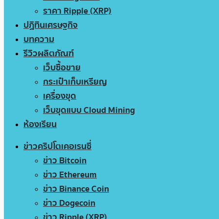
ราคา Ripple (XRP)
ปฏิทินเศรษฐกิจ
บทความ
รีวิวผลิตภัณฑ์
เว็บซื้อขาย
กระเป๋าเก็บเหรียญ
เครื่องขุด
เว็บขุดแบบ Cloud Mining
ห้องเรียน
ข่าวคริปโตเคอเรนซี่
ข่าว Bitcoin
ข่าว Ethereum
ข่าว Binance Coin
ข่าว Dogecoin
ข่าว Ripple (XRP)