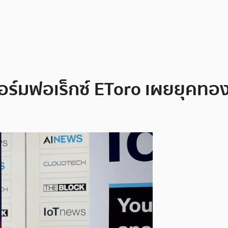
อร์มฟอเร็กซ์ EToro เผยยุคทอง