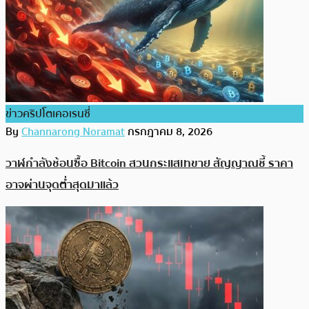
ข่าวคริปโตเคอเรนซี่
By
Channarong Noramat
กรกฎาคม 8, 2026
วาฬกำลังช้อนซื้อ Bitcoin สวนกระแสเทขาย สัญญาณชี้ ราคา
อาจผ่านจุดต่ำสุดมาแล้ว