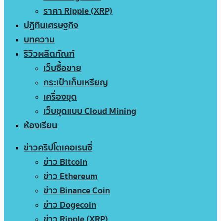
ราคา Ripple (XRP)
ปฏิทินเศรษฐกิจ
บทความ
รีวิวผลิตภัณฑ์
เว็บซื้อขาย
กระเป๋าเก็บเหรียญ
เครื่องขุด
เว็บขุดแบบ Cloud Mining
ห้องเรียน
ข่าวคริปโตเคอเรนซี่
ข่าว Bitcoin
ข่าว Ethereum
ข่าว Binance Coin
ข่าว Dogecoin
ข่าว Ripple (XRP)