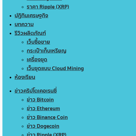
ราคา Ripple (XRP)
ปฏิทินเศรษฐกิจ
บทความ
รีวิวผลิตภัณฑ์
เว็บซื้อขาย
กระเป๋าเก็บเหรียญ
เครื่องขุด
เว็บขุดแบบ Cloud Mining
ห้องเรียน
ข่าวคริปโตเคอเรนซี่
ข่าว Bitcoin
ข่าว Ethereum
ข่าว Binance Coin
ข่าว Dogecoin
ข่าว Ripple (XRP)