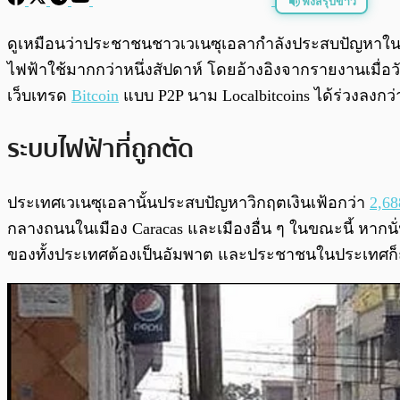
ฟังสรุปข่าว
พร้อมเล่น
ดูเหมือนว่าประชาชนชาวเวเนซุเอลากำลังประสบปัญหาในการเ
ไฟฟ้าใช้มากกว่าหนึ่งสัปดาห์ โดยอ้างอิงจากรายงานเมื่อวันท
เว็บเทรด
Bitcoin
แบบ P2P นาม Localbitcoins ได้ร่วงลงกว
ระบบไฟฟ้าที่ถูกตัด
ประเทศเวเนซุเอลานั้นประสบปัญหาวิกฤตเงินเฟ้อกว่า
2,6
กลางถนนในเมือง Caracas และเมืองอื่น ๆ ในขณะนี้ หากนั่
ของทั้งประเทศต้องเป็นอัมพาต และประชาชนในประเทศ