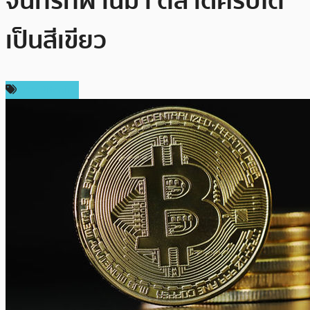
จันทร์ที่ผ่านมา ตลาดคริปโต
เป็นสีเขียว
ข่าว Bitcoin