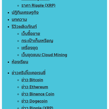
ราคา Ripple (XRP)
ปฏิทินเศรษฐกิจ
บทความ
รีวิวผลิตภัณฑ์
เว็บซื้อขาย
กระเป๋าเก็บเหรียญ
เครื่องขุด
เว็บขุดแบบ Cloud Mining
ห้องเรียน
ข่าวคริปโตเคอเรนซี่
ข่าว Bitcoin
ข่าว Ethereum
ข่าว Binance Coin
ข่าว Dogecoin
ข่าว Ripple (XRP)