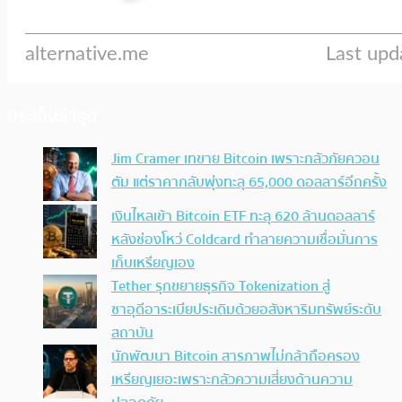
ประเด็นล่าสุด
Jim Cramer เทขาย Bitcoin เพราะกลัวภัยควอน
ตัม แต่ราคากลับพุ่งทะลุ 65,000 ดอลลาร์อีกครั้ง
เงินไหลเข้า Bitcoin ETF ทะลุ 620 ล้านดอลลาร์
หลังช่องโหว่ Coldcard ทำลายความเชื่อมั่นการ
เก็บเหรียญเอง
Tether รุกขยายธุรกิจ Tokenization สู่
ซาอุดีอาระเบียประเดิมด้วยอสังหาริมทรัพย์ระดับ
สถาบัน
นักพัฒนา Bitcoin สารภาพไม่กล้าถือครอง
เหรียญเยอะเพราะกลัวความเสี่ยงด้านความ