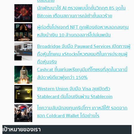
ปลอดภัย
นักพัฒนาใช้ AI ตรวจพบบั๊กขั้นวิกฤต 85 จุดใน
Bitcoin เตือนสถานการณ์เข้าขั้นเลวร้าย
ผู้ก่อตั้งโปรเจกต์ NFT ถูกฟ้องข้อหาหลอกลงทุน
หลังนำเงิน 10 ล้านดอลลาร์ไปเล่นพนัน
Broadridge จับมือ Payward Services เปิดทางผู้
ถือหุ้นโทเคน xStocksโหวตลงมติในการประชุมผู้
ถือหุ้นจริง
Cashcat ขึ้นแท่นเหรียญมีมที่โตแรงที่สุดในเวลานี้
สัปดาห์เดียวพุ่งกว่า 150%
Western Union จับมือ Visa ลุยเปิดตัว
Stablecard ดันโอนเงินผ่าน Stablecoin
ไขความลับนักลงทุนคริปโทฯ เกาหลีใต้! รอดจาก
แฮก Coldcard Wallet ได้อย่างไร
เป้าหมายของเรา