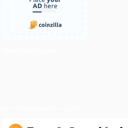
ติดตามเราบน Facebook
สภาวะตลาด (ความกลัว vs ความโลภ)