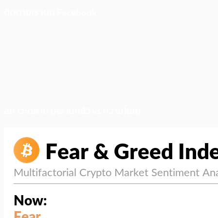
ติดตามเราบน Facebook
สภาวะตลาด (ความกลัว vs ความโลภ)