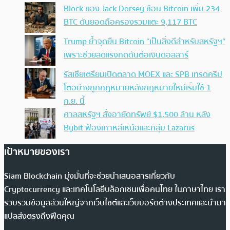
Block ของ Jack Dorsey ช้อน Bitcoin เพิ่ม 234
BTC ดันยอดถือครองรวมแตะ 9,117 BTC
Trump ย้ำจุดยืน Bitcoin “เป็นสิ่งดีสำหรับสหรัฐฯ”
เพราะช่วยลดแรงกดดันต่อเงินดอลลาร์
รัสเซียเตรียมเปิดตลาด MOEX และ SPB เทรดคริป
โตอย่างถูกกฎหมายหลังกฎหมายใหม่เริ่มใช้ 1
ก.ย. นี้
ศาลสหรัฐฯ สั่งอายัดทรัพย์ $1,500 ล้าน หลัง
Bybit ฟ้องเกาหลีเหนือและกลุ่ม Lazarus
เป้าหมายของเรา
Siam Blockchain มุ่งมั่นที่จะช่วยนำเสนอสารเกี่ยวกับ
Cryptocurrency และเทคโนโลยีบล็อกเชนเพื่อคนไทย ในภาษาไทย เรา
รวบรวมข้อมูลส่วนใหญ่จากเว็บไซต์และเว็บบอร์ดต่างประเทศและนำมา
แปลส่งตรงถึงฟีดคุณ