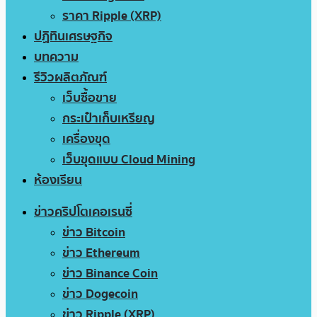
ราคา Ripple (XRP)
ปฏิทินเศรษฐกิจ
บทความ
รีวิวผลิตภัณฑ์
เว็บซื้อขาย
กระเป๋าเก็บเหรียญ
เครื่องขุด
เว็บขุดแบบ Cloud Mining
ห้องเรียน
ข่าวคริปโตเคอเรนซี่
ข่าว Bitcoin
ข่าว Ethereum
ข่าว Binance Coin
ข่าว Dogecoin
ข่าว Ripple (XRP)