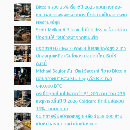
Bitcoin ร่วง 35% ตั้งแต่ปี 2025 สวนทางทอง-
เงิน-ทองแดงพุ่งแรง ดันคริปโตกลายเป็นสินทรัพย์
ผลงานแย่สุด
Scott Melker ชี้ Bitcoin ไม่ได้ทำให้รวยเร็ว แต่ช่วย
ป้องกันให้ “จนช้าลง” จากเงินเฟ้อ
ยอดขาย Hardware Wallet ในรัสเซียพุ่งสูง 2 เท่า
นักลงทุนแห่ถือคริปโตเอง ก่อนกฎใหม่เริ่มใช้
ก.ย.นี้
Michael Saylor ลั่น “มีแค่ Satoshi ที่ขาย Bitcoin
น้อยกว่าผม” หลัง Strategy ถือ BTC ทะลุ
840,000 BTC
คริปโตถูกขโมยไปแล้วกว่า $1,200 ล้าน จาก 276
เหตุการณ์ในปี ปี 2026 Coldcard คิดเป็นสัดส่วน
10% จากทั้งหมด
จีนเทขายพันธบัตรสหรัฐฯเหลือ $659,000 ล้าน
เดินหน้าสะสมทองคำต่อเนื่องแทน