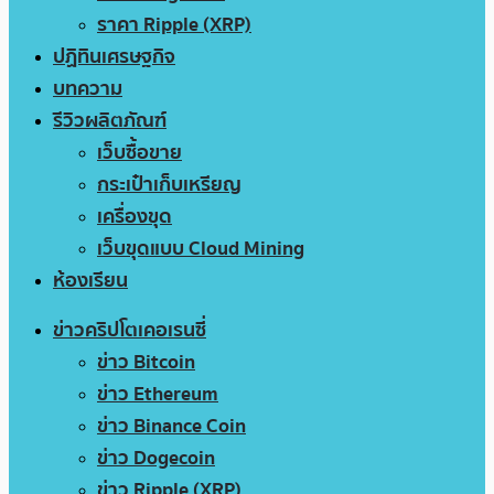
ราคา Ripple (XRP)
ปฏิทินเศรษฐกิจ
บทความ
รีวิวผลิตภัณฑ์
เว็บซื้อขาย
กระเป๋าเก็บเหรียญ
เครื่องขุด
เว็บขุดแบบ Cloud Mining
ห้องเรียน
ข่าวคริปโตเคอเรนซี่
ข่าว Bitcoin
ข่าว Ethereum
ข่าว Binance Coin
ข่าว Dogecoin
ข่าว Ripple (XRP)