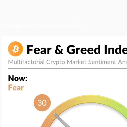
สภาวะตลาด (ความกลัว vs ความโลภ)