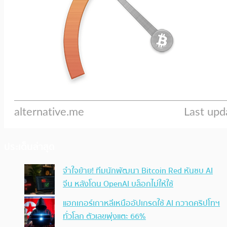
ประเด็นล่าสุด
จำใจย้าย! ทีมนักพัฒนา Bitcoin Red หันซบ AI
จีน หลังโดน OpenAI บล็อกไม่ให้ใช้
แฮกเกอร์เกาหลีเหนืออัปเกรดใช้ AI กวาดคริปโทฯ
ทั่วโลก ตัวเลขพุ่งแตะ 66%