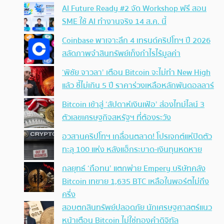
AI Future Ready #2 จัด Workshop ฟรี สอน
SME ใช้ AI ทำงานจริง 14 ส.ค. นี้
Coinbase พาเจาะลึก 4 เทรนด์คริปโทฯ ปี 2026
สลัดภาพจำสินทรัพย์เก็งกำไรไร้มูลค่า
‘พิชัย จาวลา’ เตือน Bitcoin จะไม่ทำ New High
แล้ว ชี้ไม่เกิน 5 ปี ราคาร่วงเหลือหลักพันดอลลาร์
Bitcoin เข้าสู่ ‘สัปดาห์เงินเฟ้อ’ ส่องไทม์ไลน์ 3
ตัวเลขเศรษฐกิจสหรัฐฯ ที่ต้องระวัง
อวสานคริปโทฯ เกลื่อนตลาด! โปรเจกต์แห่ปิดตัว
ทะลุ 100 แห่ง หลังแฮ็กระบาด-เงินทุนหดหาย
กลยุทธ์ ‘ถือทน’ แตกพ่าย Empery บริษัทคลัง
Bitcoin เทขาย 1,635 BTC เหลือในพอร์ตไม่ถึง
ครึ่ง
สอบตกสินทรัพย์ปลอดภัย นักเศรษฐศาสตร์แนว
หน้าเตือน Bitcoin ไม่ใช่ทองคำดิจิทัล