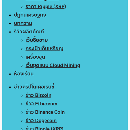
ราคา Ripple (XRP)
ปฏิทินเศรษฐกิจ
บทความ
รีวิวผลิตภัณฑ์
เว็บซื้อขาย
กระเป๋าเก็บเหรียญ
เครื่องขุด
เว็บขุดแบบ Cloud Mining
ห้องเรียน
ข่าวคริปโตเคอเรนซี่
ข่าว Bitcoin
ข่าว Ethereum
ข่าว Binance Coin
ข่าว Dogecoin
ข่าว Ripple (XRP)