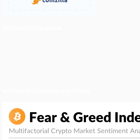
ติดตามเราบน Facebook
สภาวะตลาด (ความกลัว vs ความโลภ)