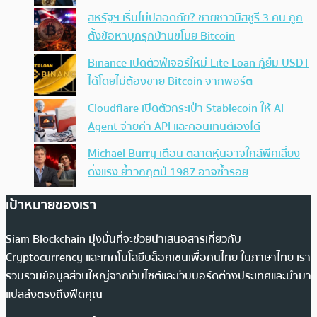
สหรัฐฯ เริ่มไม่ปลอดภัย? ชายชาวมิสซูรี 3 คน ถูก
ตั้งข้อหาบุกรุกบ้านขโมย Bitcoin
Binance เปิดตัวฟีเจอร์ใหม่ Lite Loan กู้ยืม USDT
ได้โดยไม่ต้องขาย Bitcoin จากพอร์ต
Cloudflare เปิดตัวกระเป๋า Stablecoin ให้ AI
Agent จ่ายค่า API และคอนเทนต์เองได้
Michael Burry เตือน ตลาดหุ้นอาจใกล้พีคเสี่ยง
ดิ่งแรง ย้ำวิกฤตปี 1987 อาจซ้ำรอย
เป้าหมายของเรา
Siam Blockchain มุ่งมั่นที่จะช่วยนำเสนอสารเกี่ยวกับ
Cryptocurrency และเทคโนโลยีบล็อกเชนเพื่อคนไทย ในภาษาไทย เรา
รวบรวมข้อมูลส่วนใหญ่จากเว็บไซต์และเว็บบอร์ดต่างประเทศและนำมา
แปลส่งตรงถึงฟีดคุณ