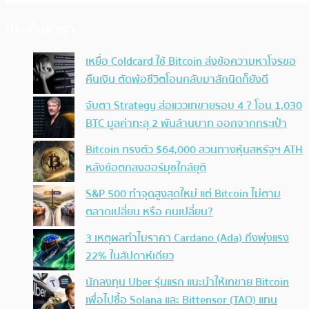
ประเด็นล่าสุด
เหยื่อ Coldcard ใช้ Bitcoin ส่งข้อความหาโจรขอ
คืนเงิน ตัดพ้อชีวิตโอนกลับมาสักนิดก็ยังดี
จับตา Strategy ส่อแววเทขายรอบ 4 ? โอน 1,030
BTC มูลค่าทะลุ 2 พันล้านบาท ออกจากกระเป๋า
Bitcoin ทรงตัว $64,000 สวนทางหุ้นสหรัฐฯ ATH
หลังข้อตกลงฮอร์มุซใกล้ยุติ
S&P 500 ทำจุดสูงสุดใหม่ แต่ Bitcoin ไม่ตาม
ตลาดเปลี่ยน หรือ คนเปลี่ยน?
3 เหตุผลทำไมราคา Cardano (Ada) ถึงพุ่งแรง
22% ในสัปดาห์เดียว
นักลงทุน Uber รุ่นแรก แนะนำให้เทขาย Bitcoin
เพื่อไปซื้อ Solana และ Bittensor (TAO) แทน